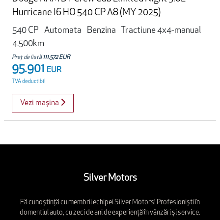
Hurricane I6 HO 540 CP A8 (MY 2025)
540 CP
Automata
Benzina
Tractiune 4x4-manual
4.500km
Preț de listă
111.572 EUR
95.901
EUR
TVA deductibil
Vezi mașina
Silver Motors
Fă cunoștință cu membrii echipei Silver Motors! Profesioniști în
domentiul auto, cu zeci de ani de experiență în vânzări și service.