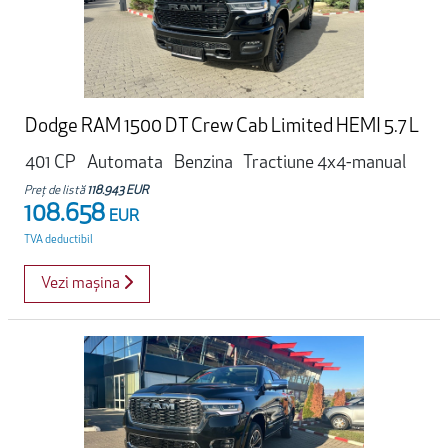
Dodge RAM 1500 DT Crew Cab Limited HEMI 5.7 L
401 CP
Automata
Benzina
Tractiune 4x4-manual
Preț de listă
118.943 EUR
108.658
EUR
TVA deductibil
Vezi mașina