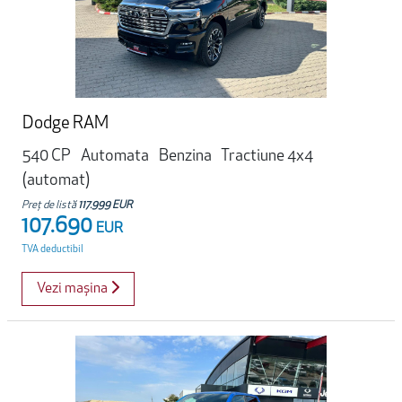
Dodge RAM
540 CP
Automata
Benzina
Tractiune 4x4
(automat)
Preț de listă
117.999 EUR
107.690
EUR
TVA deductibil
Vezi mașina