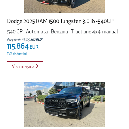
Dodge 2025 RAM 1500 Tungsten 3.0 I6 -540CP
540 CP
Automata
Benzina
Tractiune 4x4-manual
Preț de listă
129.107 EUR
115.864
EUR
TVA deductibil
Vezi mașina