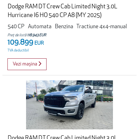
Dodge RAM DT Crew Cab Limited Night 3.0L
Hurricane I6 HO 540 CP A8 (MY 2025)
540 CP
Automata
Benzina
Tractiune 4x4-manual
Preț de listă
118.943 EUR
109.899
EUR
TVA deductibil
Vezi mașina
Dodge RAM DT Crew Cab Limited Night 3.0L