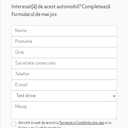
Interesat(ă) de acest automobil? Completează
formularul de mai jos:
Am citit si sunt de acord cu
Termenii și Condițiile site-ului
si cu