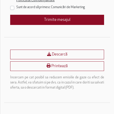
Politica de Confidențialitate
Sunt de acord să primesc Comunicări de Marketing
Trimite mesajul
Descarcă
Printează
Incercam pe cat posibil sa reducem emisiile de gaze cu efect de
sera. Astfel, va sfatuim si pe dvs. ca in cazul in care doriti sa salvati
oferta, sa o descarcati in format digital (PDF).