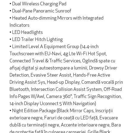
• Dual Wireless Charging Pad
• Dual-Pane Panoramic Sunroof
• Heated Auto-dimming Mirrors with Integrated
Indicators
• LED Headlights
• LED Trailer Hitch Lighting
• Limited Level A Equipment Group (14.4-inch
Touchscreen with EU-Navi, 4g Lte Wi-Fi Hot Spot,
Connected Travel & Traffic Services, Oglindă spate cu
afișaj digital și autoestompare a luminii, Drowsy Driver
Detection, Evasive Steer Assist, Hands-Free Active
Driving Assist Sys, Head-up Display, Comandă vocală prin
Bluetooth, Intersection Collision Assist System, Off-Road
Info Pages W/Awl, Camera 360°, Traffic Sign Recognition,
14-inch Display Uconnect 5 With Navigation)
• Night Edition Package (Black Mirror Caps, Inscripții
exterioare negre, Faruri de ceață cu LED față, Evacuare
dublă cu terminații negre, Accente interioare negre, Bara
de protecție față în culoarea caroseriei, Grille Black