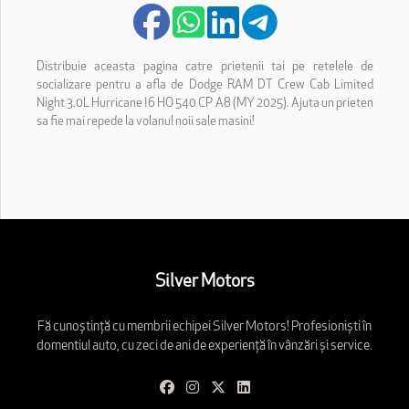
Distribuie aceasta pagina catre prietenii tai pe retelele de
socializare pentru a afla de Dodge RAM DT Crew Cab Limited
Night 3.0L Hurricane I6 HO 540 CP A8 (MY 2025). Ajuta un prieten
sa fie mai repede la volanul noii sale masini!
Silver Motors
Fă cunoștință cu membrii echipei Silver Motors! Profesioniști în
domentiul auto, cu zeci de ani de experiență în vânzări și service.