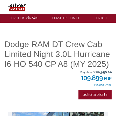
CONSILIERE VÂNZĂRI
CONSILIERE SERVICE
CONTACT
Dodge RAM DT Crew Cab
Limited Night 3.0L Hurricane
I6 HO 540 CP A8 (MY 2025)
Preț de listă
118.943 EUR
109.899
EUR
TVA deductibil
Solicita oferta