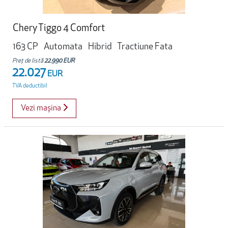
Chery Tiggo 4 Comfort
163 CP
Automata
Hibrid
Tractiune Fata
Preț de listă
22.990 EUR
22.027
EUR
TVA deductibil
Vezi mașina