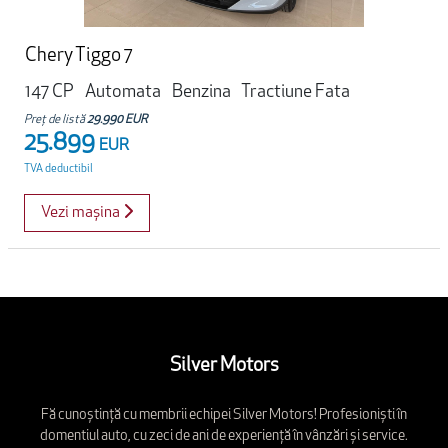
Chery Tiggo 7
147 CP
Automata
Benzina
Tractiune Fata
Preț de listă
29.990 EUR
25.899
EUR
TVA deductibil
Vezi mașina
Silver Motors
Fă cunoștință cu membrii echipei Silver Motors! Profesioniști în
domentiul auto, cu zeci de ani de experiență în vânzări și service.