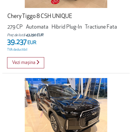
Chery Tiggo 8 CSH UNIQUE
279 CP
Automata
Hibrid Plug-In
Tractiune Fata
Preț de listă
43.290 EUR
39.237
EUR
TVA deductibil
Vezi mașina