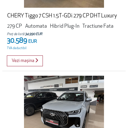
CHERY Tiggo 7 CSH 1.5T-GDi 279 CP DHT Luxury
279 CP
Automata
Hibrid Plug-In
Tractiune Fata
Preț de listă
34.990 EUR
30.589
EUR
TVA deductibil
Vezi mașina