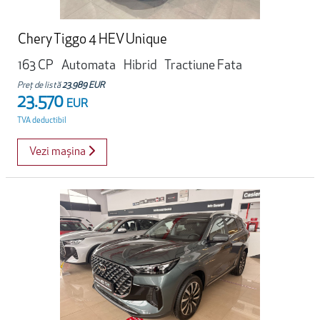
Chery Tiggo 4 HEV Unique
163 CP
Automata
Hibrid
Tractiune Fata
Preț de listă
23.989 EUR
23.570
EUR
TVA deductibil
Vezi mașina