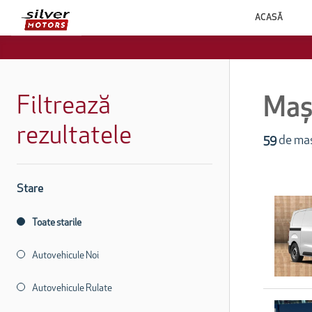
ACASĂ
Filtrează
Mași
rezultatele
59
de maș
Stare
Toate starile
Autovehicule Noi
Autovehicule Rulate