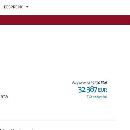
DESPRE NOI
Preț de listă
35.550 EUR
32.387
EUR
Fata
TVA deductibil