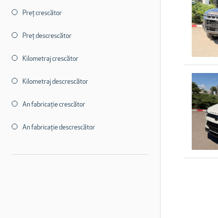
Preț crescător
Preț descrescător
Kilometraj crescător
Kilometraj descrescător
An fabricație crescător
An fabricație descrescător