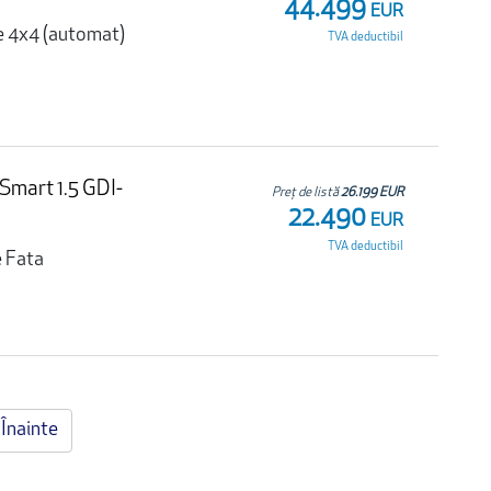
44.499
EUR
e 4x4 (automat)
TVA deductibil
Smart 1.5 GDI-
Preț de listă
26.199 EUR
22.490
EUR
TVA deductibil
e Fata
Înainte