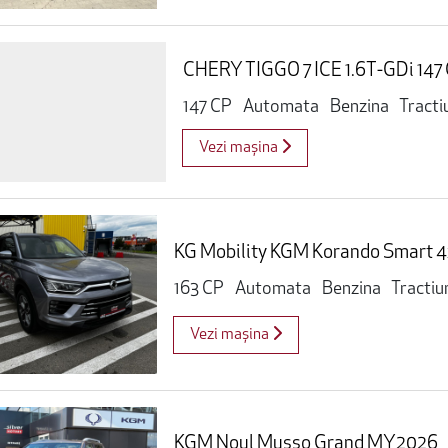
CHERY TIGGO 7 ICE 1.6T-GDi 147 
147 CP
Automata
Benzina
Tracti
Vezi mașina
KG Mobility KGM Korando Smart 
163 CP
Automata
Benzina
Tractiu
Vezi mașina
KGM Noul Musso Grand MY2026