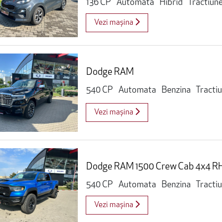
136 CP
Automata
Hibrid
Tractiun
Vezi mașina
Dodge RAM
540 CP
Automata
Benzina
Tracti
Vezi mașina
Dodge RAM 1500 Crew Cab 4x4 R
540 CP
Automata
Benzina
Tracti
Vezi mașina