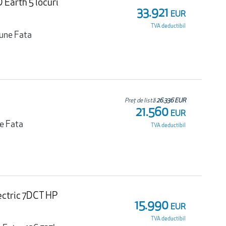
Earth 5 locuri
33.921
EUR
TVA deductibil
iune Fata
Preț de listă
26.336 EUR
21.560
EUR
e Fata
TVA deductibil
ectric 7DCT HP
15.990
EUR
TVA deductibil