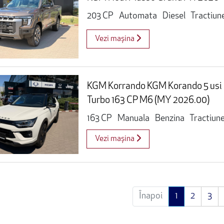
203 CP
Automata
Diesel
Tractiun
Vezi mașina
KGM Korrando KGM Korando 5 usi 
Turbo 163 CP M6 (MY 2026.00)
163 CP
Manuala
Benzina
Tractiun
Vezi mașina
Înapoi
1
2
3