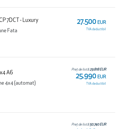
CP 7DCT - Luxury
27.500
EUR
TVA deductibil
une Fata
Preț de listă
29.818 EUR
4x4 A6
25.990
EUR
ne 4x4 (automat)
TVA deductibil
Preț de listă
50.740 EUR