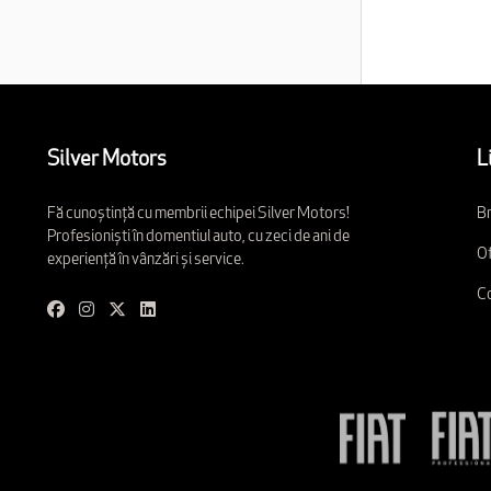
Silver Motors
L
Fă cunoștință cu membrii echipei Silver Motors!
Br
Profesioniști în domentiul auto, cu zeci de ani de
Of
experiență în vânzări și service.
C