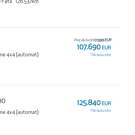
e Fata
126.537km
Preț de listă
117.999 EUR
107.690
EUR
une 4x4 (automat)
TVA deductibil
HO
125.840
EUR
TVA deductibil
une 4x4 (automat)