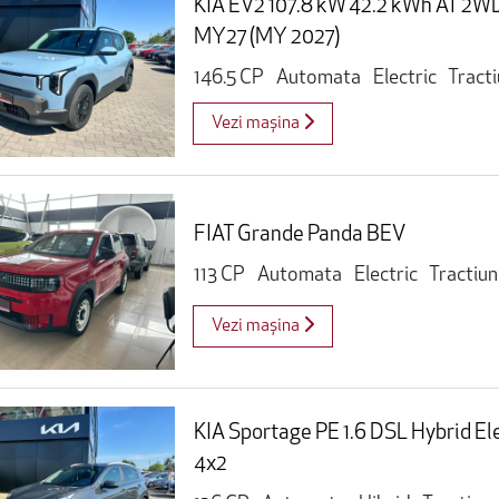
KIA EV2 107.8 kW 42.2 kWh AT 2WD 
MY27 (MY 2027)
146.5 CP
Automata
Electric
Tract
Vezi mașina
FIAT Grande Panda BEV
113 CP
Automata
Electric
Tractiun
Vezi mașina
KIA Sportage PE 1.6 DSL Hybrid El
4x2