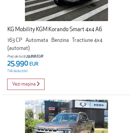
KG Mobility KGM Korando Smart 4x4 A6
163 CP
Automata
Benzina
Tractiune 4x4
(automat)
Preț de listă
29.818 EUR
25.990
EUR
TVA deductibil
Vezi mașina