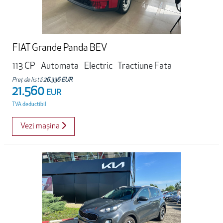
FIAT Grande Panda BEV
113 CP
Automata
Electric
Tractiune Fata
Preț de listă
26.336 EUR
21.560
EUR
TVA deductibil
Vezi mașina