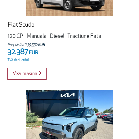
Fiat Scudo
120 CP
Manuala
Diesel
Tractiune Fata
Preț de listă
35.550 EUR
32.387
EUR
TVA deductibil
Vezi mașina