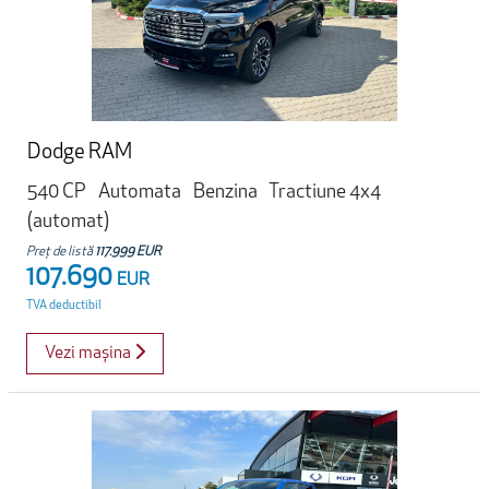
Dodge RAM
540 CP
Automata
Benzina
Tractiune 4x4
(automat)
Preț de listă
117.999 EUR
107.690
EUR
TVA deductibil
Vezi mașina