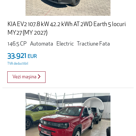
KIA EV2 107.8 kW 42.2 kWh AT 2WD Earth 5 locuri
MY27 (MY 2027)
146.5 CP
Automata
Electric
Tractiune Fata
33.921
EUR
TVA deductibil
Vezi mașina