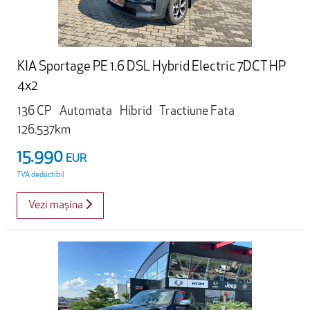
KIA Sportage PE 1.6 DSL Hybrid Electric 7DCT HP
4x2
136 CP
Automata
Hibrid
Tractiune Fata
126.537km
15.990
EUR
TVA deductibil
Vezi mașina