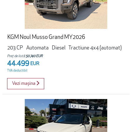
KGM Noul Musso Grand MY2026
203 CP
Automata
Diesel
Tractiune 4x4 (automat)
Preț de listă
50.740 EUR
44.499
EUR
TVA deductibil
Vezi mașina