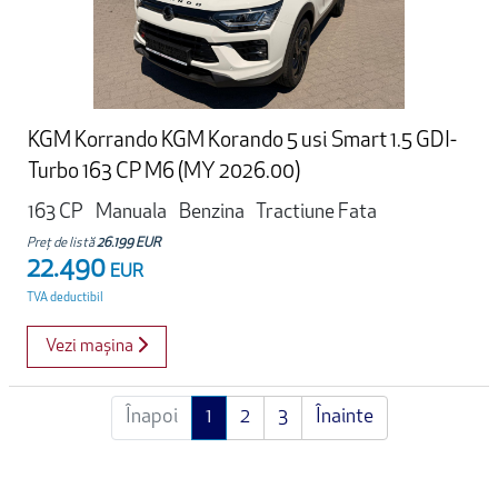
KGM Korrando KGM Korando 5 usi Smart 1.5 GDI-
Turbo 163 CP M6 (MY 2026.00)
163 CP
Manuala
Benzina
Tractiune Fata
Preț de listă
26.199 EUR
22.490
EUR
TVA deductibil
Vezi mașina
Înapoi
1
2
3
Înainte