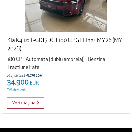
Kia K4 1.6 T-GDI 7DCT 180 CP GT Line+ MY26 (MY
2026)
180 CP
Automata (dublu ambreiaj)
Benzina
Tractiune Fata
Preț de listă
41.279 EUR
34.900
EUR
TVA deductibil
Vezi mașina