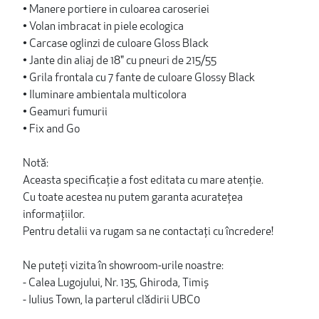
• Manere portiere in culoarea caroseriei
• Volan imbracat in piele ecologica
• Carcase oglinzi de culoare Gloss Black
• Jante din aliaj de 18" cu pneuri de 215/55
• Grila frontala cu 7 fante de culoare Glossy Black
• Iluminare ambientala multicolora
• Geamuri fumurii
• Fix and Go
Notă:
Aceasta specificație a fost editata cu mare atenție.
Cu toate acestea nu putem garanta acuratețea
informațiilor.
Pentru detalii va rugam sa ne contactați cu încredere!
Ne puteți vizita în showroom-urile noastre:
- Calea Lugojului, Nr. 135, Ghiroda, Timiș
- Iulius Town, la parterul clădirii UBC0