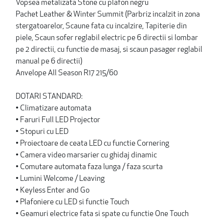
Vopsea metalizata Stone cu plafon negru
Pachet Leather & Winter Summit (Parbriz incalzit in zona
stergatoarelor, Scaune fata cu incalzire, Tapiterie din
piele, Scaun sofer reglabil electric pe 6 directii si lombar
pe 2 directii, cu functie de masaj, si scaun pasager reglabil
manual pe 6 directii)
Anvelope All Season R17 215/60
DOTARI STANDARD:
• Climatizare automata
• Faruri Full LED Projector
• Stopuri cu LED
• Proiectoare de ceata LED cu functie Cornering
• Camera video marsarier cu ghidaj dinamic
• Comutare automata faza lunga / faza scurta
• Lumini Welcome / Leaving
• Keyless Enter and Go
• Plafoniere cu LED si functie Touch
• Geamuri electrice fata si spate cu functie One Touch