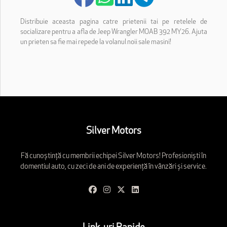
Distribuie aceasta pagina catre prietenii tai pe retelele de
socializare pentru a afla de Jeep Wrangler MOAB 392 MY26. Ajuta
un prieten sa fie mai repede la volanul noii sale masini!
Silver Motors
Fă cunoștință cu membrii echipei Silver Motors! Profesioniști în
domentiul auto, cu zeci de ani de experiență în vânzări și service.