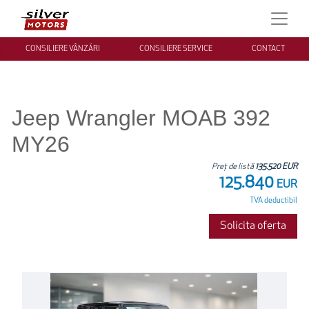
CONSILIERE VÂNZĂRI
CONSILIERE SERVICE
CONTACT
Jeep Wrangler MOAB 392
MY26
Preț de listă
135.520 EUR
125.840
EUR
TVA deductibil
Solicita oferta