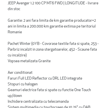
JEEP Avenger 1.2 100 CP MT6 FWD | LONGITUDE - livrare
din stoc
Garantie: 2 ani fara limita de km garantie producator+2
ani in limita a 200.000 km garantie extinsa pe teritoriul
Romanie
Pachet Winter (0YB - Covorase textile fata si spate, 253 -
Parbriz incalzit in zona stergatoarelor, 452 - Scaune fata
cu incalzire)
Vopsea metalizata Granite
Aer conditionat
Faruri Full LED Reflector cu DRL LED integrate
Stopuri cu halogen
Geamuri electrice fata si spate cu functie One Touch
up/down
Inchidere centralizata cu telecomanda
Sistem multimedia cu touchscreen de 10.25”, cu DAB