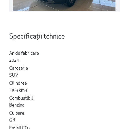
Specificații tehnice
An de fabricare
2024
Caroserie
SUV
Cilindree
1 199 cm3
Combustibil
Benzina
Culoare
Gri
Emisii CO2