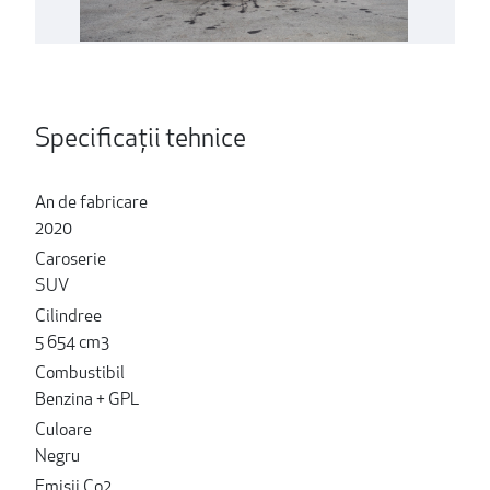
Specificații tehnice
An de fabricare
2020
Caroserie
SUV
Cilindree
5 654 cm3
Combustibil
Benzina + GPL
Culoare
Negru
Emisii Co2