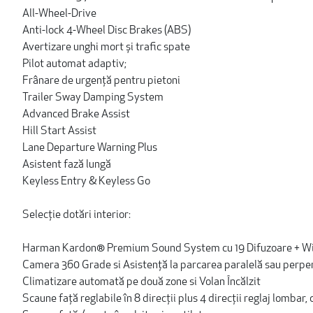
All-Wheel-Drive
Anti-lock 4-Wheel Disc Brakes (ABS)
Avertizare unghi mort și trafic spate
Pilot automat adaptiv;
Frânare de urgență pentru pietoni
Trailer Sway Damping System
Advanced Brake Assist
Hill Start Assist
Lane Departure Warning Plus
Asistent fază lungă
Keyless Entry & Keyless Go
Selecție dotări interior:
Harman Kardon® Premium Sound System cu 19 Difuzoare + Wi
Camera 360 Grade si Asistență la parcarea paralelă sau perpen
Climatizare automată pe două zone si Volan Încălzit
Scaune față reglabile în 8 direcții plus 4 direcții reglaj lomb