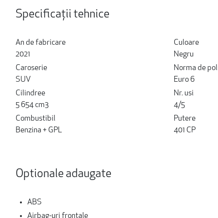
Specificații tehnice
An de fabricare
Culoare
2021
Negru
Caroserie
Norma de pol
SUV
Euro 6
Cilindree
Nr. usi
5 654 cm3
4/5
Combustibil
Putere
Benzina + GPL
401 CP
Optionale adaugate
ABS
Airbag-uri frontale