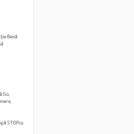
cție Benă
să
& Go,
amera,
lampă STOPcu