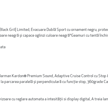
-Black Gril[ Limited, Evacuare Dublă Sport cu ornament negru, prote
loare neagră și capace oglinzi culoare neagră*Geamuri cu tentă închi
rata
e Harman Kardon® Premium Sound, Adaptive Cruise Control cu Stop 
 la parcarea paralelă și perpendiculară cu funcție stop, 360grade C
oare cu reglare automata a intesității si display digital, A treia 