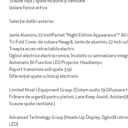
Scaune față / spate încalzite și ventilate
Izolare fonica activa
Selecție dotări exterior:
Jante Aluminiu 22-InchPachet “Night Edition Appearance”:* All
Tri-Fold Cover, de culoare Neagră, Jante de aluminiu 22 Inch cu
Treapta acces retractabila electric
Oglinzi electrice electrocromice, încalzite cu semnalizare integ
Automatic Bi-Function LED Projector Headlamps
Raport transmisie axă spate 3.92
Diferențial spate cu blocaj electronic
Limited Nivel 1 Equipment Group: (Sistem audio 19-Difuzoar
Frânare de urgență pentru pietoni, Lane Keep Assist, Asistență
Scaune spate ventilate.)
Advanced Technology Group (Heads-Up Display, Oglindă retroviz
LED)