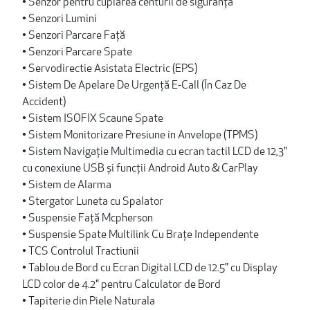
• Senzor pentru cuplarea centurii de siguranță
• Senzori Lumini
• Senzori Parcare Față
• Senzori Parcare Spate
• Servodirectie Asistata Electric (EPS)
• Sistem De Apelare De Urgență E-Call (În Caz De
Accident)
• Sistem ISOFIX Scaune Spate
• Sistem Monitorizare Presiune in Anvelope (TPMS)
• Sistem Navigație Multimedia cu ecran tactil LCD de 12,3"
cu conexiune USB și funcții Android Auto & CarPlay
• Sistem de Alarma
• Stergator Luneta cu Spalator
• Suspensie Față Mcpherson
• Suspensie Spate Multilink Cu Brațe Independente
• TCS Controlul Tractiunii
• Tablou de Bord cu Ecran Digital LCD de 12.5" cu Display
LCD color de 4.2" pentru Calculator de Bord
• Tapiterie din Piele Naturala