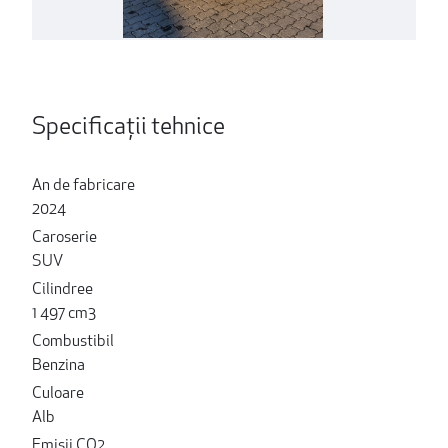
Specificații tehnice
An de fabricare
2024
Caroserie
SUV
Cilindree
1 497 cm3
Combustibil
Benzina
Culoare
Alb
Emisii CO2