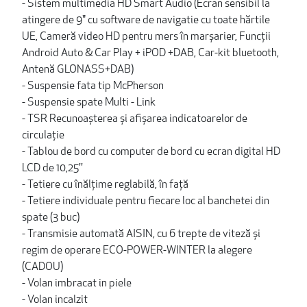
- Sistem multimedia HD Smart Audio (Ecran sensibil la
atingere de 9" cu software de navigatie cu toate hărtile
UE, Cameră video HD pentru mers în marșarier, Funcții
Android Auto & Car Play + iPOD +DAB, Car-kit bluetooth,
Antenă GLONASS+DAB)
- Suspensie fata tip McPherson
- Suspensie spate Multi - Link
- TSR Recunoașterea și afișarea indicatoarelor de
circulație
- Tablou de bord cu computer de bord cu ecran digital HD
LCD de 10,25''
- Tetiere cu înălțime reglabilă, în față
- Tetiere individuale pentru fiecare loc al banchetei din
spate (3 buc)
- Transmisie automată AISIN, cu 6 trepte de viteză și
regim de operare ECO-POWER-WINTER la alegere
(CADOU)
- Volan imbracat in piele
- Volan incalzit