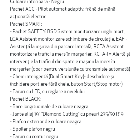
Culoare interioara - Negru
Pachet ACC - Pilot automat adaptiv, frână de mână
acționată electric
Pachet SMART:
- Pachet SAFETY: BSD Sistem monitorizare unghi mort,
LCA Asistent monitorizare schimbare de circulație, EAF -
Asistență la ieșirea din parcare laterală, RCTA Asistent
monitorizare trafic la mers în marșarier, RCTA-I = Alertă și
intervenție la traficul din spatele mașinii la mers în
marșarier (doar pentru versiunile cu transmisie automată)
- Cheie inteligentă (Dual Smart Key)- deschidere și
închidere portiere fără cheie, buton Start/Stop motor)
- Faruri cu LED, cu reglare a nivelului
Pachet BLACK:
- Bare longitudinale de culoare neagra
- Jante aliaj 19" "Diamond Cutting" cu pneuri 235/50 R19
- Plafon exterior de culoare neagra
- Spoiler plafon negru
- Faruri cu contur negru