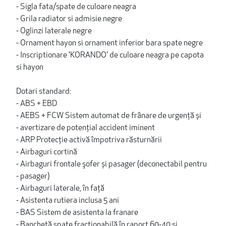
- Sigla fata/spate de culoare neagra
- Grila radiator si admisie negre
- Oglinzi laterale negre
- Ornament hayon si ornament inferior bara spate negre
- Inscriptionare 'KORANDO' de culoare neagra pe capota
si hayon
Dotari standard:
- ABS + EBD
- AEBS + FCW Sistem automat de frânare de urgență și
- avertizare de potențial accident iminent
- ARP Protecţie activă împotriva răsturnării
- Airbaguri cortină
- Airbaguri frontale şofer și pasager (deconectabil pentru
- pasager)
- Airbaguri laterale, în faţă
- Asistenta rutiera inclusa 5 ani
- BAS Sistem de asistenta la franare
- Banchetă spate fracționabilă în raport 60-40 și