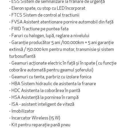
- ESS Sistem de semnalizare la frânare de urgenţă
- Eleron spate, cu stop cu LED încorporat
- FTCS Sistem de control al tractiunii
- FVSA Asistent atentionare pornire automobil din față
- FWD Tractiune pe puntea fata
- Faruri cu halogen, lupă, reglare a nivelului
- Garanție producător 5 ani /100.000km + 5 ani garanție
extinsă / 150.000 km pentru motor, transmisie și sistem
turbosuflantă
- Geamuri acționate electric în faţă și în spate ( cu funcție
coborâre automată pentru geamul șoferului)
- Geamuri cu tenta, parbriz cu izolare fonica
- HBA Sistem hidraulic de asistenta la franare
- HDC Asistenta la coborârea în pantă
- HSA Asistență la pornirea în rampă
- ISA - asistent inteligent de viteză
- Imobilizator
- Incarcator Wireless (15 W)
- Kit pentru reparaţie pană pneu