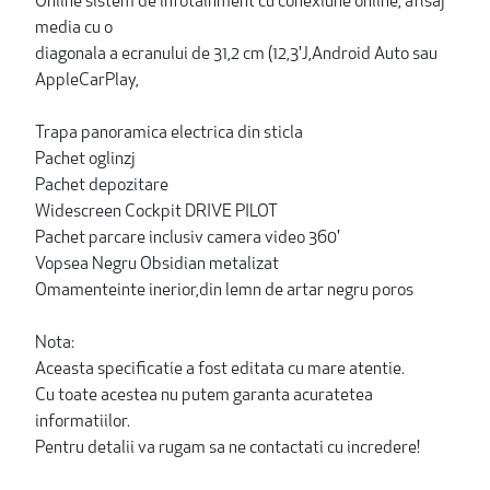
Online sistem de infotainment cu conexiune online, afisaj
media cu o
diagonala a ecranului de 31,2 cm (12,3'J,Android Auto sau
AppleCarPlay,
Trapa panoramica electrica din sticla
Pachet oglinzj
Pachet depozitare
Widescreen Cockpit DRIVE PILOT
Pachet parcare inclusiv camera video 360'
Vopsea Negru Obsidian metalizat
Omamenteinte inerior,din lemn de artar negru poros
Nota:
Aceasta specificatie a fost editata cu mare atentie.
Cu toate acestea nu putem garanta acuratetea
informatiilor.
Pentru detalii va rugam sa ne contactati cu incredere!