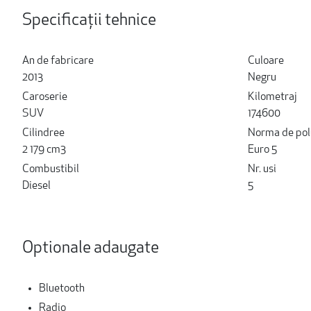
Specificații tehnice
An de fabricare
Culoare
2013
Negru
Caroserie
Kilometraj
SUV
174600
Cilindree
Norma de pol
2 179 cm3
Euro 5
Combustibil
Nr. usi
Diesel
5
Optionale adaugate
Bluetooth
Radio