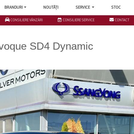
BRANDURI
NOUTĂȚI
SERVICE
STOC
CONSILIERE VÂNZĂRI
CONSILIERE SERVICE
CONTACT
Evoque SD4 Dynamic