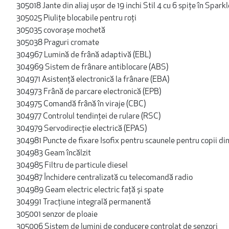
305018 Jante din aliaj ușor de 19 inchi Stil 4 cu 6 spițe în Sparkl
305025 Piulițe blocabile pentru roți
305035 covorașe mochetă
305038 Praguri cromate
304967 Lumină de frână adaptivă (EBL)
304969 Sistem de frânare antiblocare (ABS)
304971 Asistență electronică la frânare (EBA)
304973 Frână de parcare electronică (EPB)
304975 Comandă frână în viraje (CBC)
304977 Controlul tendinței de rulare (RSC)
304979 Servodirecție electrică (EPAS)
304981 Puncte de fixare Isofix pentru scaunele pentru copii di
304983 Geam încălzit
304985 Filtru de particule diesel
304987 Închidere centralizată cu telecomandă radio
304989 Geam electric electric față și spate
304991 Tracţiune integrală permanentă
305001 senzor de ploaie
305006 Sistem de lumini de conducere controlat de senzori