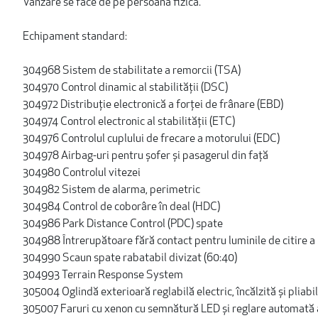
Vanzare se face de pe persoana fizica.
Echipament standard:
304968 Sistem de stabilitate a remorcii (TSA)
304970 Control dinamic al stabilității (DSC)
304972 Distribuție electronică a forței de frânare (EBD)
304974 Control electronic al stabilității (ETC)
304976 Controlul cuplului de frecare a motorului (EDC)
304978 Airbag-uri pentru șofer și pasagerul din față
304980 Controlul vitezei
304982 Sistem de alarma, perimetric
304984 Control de coborâre în deal (HDC)
304986 Park Distance Control (PDC) spate
304988 Întrerupătoare fără contact pentru luminile de citire a 
304990 Scaun spate rabatabil divizat (60:40)
304993 Terrain Response System
305004 Oglindă exterioară reglabilă electric, încălzită și pliabi
305007 Faruri cu xenon cu semnătură LED și reglare automată a