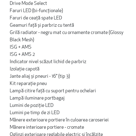
Drive Mode Select
Faruri LED (bi-funcționale)
Faruri de ceață spate LED
Geamuri față și parbriz cu tentă
Grilă radiator - negru mat cu ornamente cromate (Glossy
Black Mesh)
ISG + AMS
ISG + AMS 2
Indicator nivel scăzut lichid de parbriz
Izolaţie capotă
Jante aliaj și pneuri - 16" (tip 3)
Kit reparaţie pneu
Lampă citire faţă cu suport pentru ochelari
Lampă iluminare portbagaj
Lumini de poziție LED
Lumini pe timp de zi LED
Mânere exterioare portiere în culoarea caroseriei
Mânere interioare portiere - cromate
Oglinzi exterioare reglabile electric şi încălzite