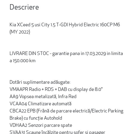
Descriere
Kia XCeed 5 usi City 1.5 T-GDI Hybrid Electric 160CP M6
(MY 2022)
LIVRARE DIN STOC - garantie pana in 17.03.2029 in limita
a 150.000 km
Dotări suplimentare adăugate:
VMAAPR Radio + RDS + DAB cu display de 8.0"
AA9 Vopsea metalizată, Infra Red
VCAA04 Climatizare automată
CBCA22 EPB (Frână de parcare electrică/Electric Parking
Brake) cu funcţie Autohold
VDHAA2 Senzori parcare spate
SVAA31 Scaune încălzite pentru șofer și pasager