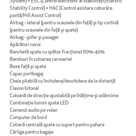
System) + ESC (Control electronic al stabilităţii/Electric
Stability Control) + HAC (Control asistare coborâre
pantă/Hill Assist Control)
Airbag - lateral (pentru scaunele din faţă) şi tip cortină
(pentru scaunele din faţă şi spate)
Airbag - şofer şi pasager
Apărători noroi
Banchetă spate cu spătar fracţionat 60%-40%
Bandouri în culoarea caroseriei
Boxe față și spate
Capac portbagaj
Cheie pliabilă cu închidere/deschidere de la distanță
Claxon bitonal
Coloană de direcţie ajustabilă pe înălţime şi adâncime
Combinație lumini spate LED
Comenzi audio pe volan
Computer de bord
Cotieră centrală spate cu suport pentru pahare
Cârlige pentru bagaje