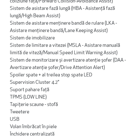
coliziune față/Forward Collision-Avoidance Assist)
Sistem de asistare fază lungă (HBA - Asistență fază
lungă/High Beam Assist)
Sistem de asistare menținere bandă de rulare (LKA -
Asistare menținere bandă/Lane Keeping Assist)
Sistem de imobilizare
Sistem de limitare a vitezei (MSLA - Asistare manuală
limită de viteză/Manual Speed Limit Warning Assist)
Sistem de monitorizare și avertizare atenție șofer (DAA -
Avertizare atenție șofer/Drive Attention Alert)
Spoiler spate + al treilea stop spate LED
Supervision Cluster 4.2"
Suport pahare față
TPMS (LOW LINE)
Tapițerie scaune - stofă
Tweetere
USB
Volan îmbrăcat în piele
Închidere centralizată