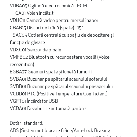
VDBA05 Oglindă electrocomică - ECM
TTCA01 Volan încălzit
VDHC11 Cameră video pentru mersul înapoi
CBAB15 Discuri de frână (spate) - 15"
TSAC05 Cotieră centrală cu spațiu de depozitare și
funcție de glisare
VDXC01 Senzor de ploaie
VMFB02 Bluetooth cu recunoaştere vocală (Voice
recognition)
EGBA27 Geamuri spate și lunetă fumurii
SVBA01 Buzunar pe spătarul scaunului șoferului
SVBB01 Buzunar pe spătarul scaunului pasagerului
VCDD01 PTC (Positive Temperature Coefﬁcient)
VGFT01 Încărcător USB
VCDA01 Dezaburire automată parbriz
Dotări standard:
ABS (Sistem antiblocare frâne/Anti-Lock Braking