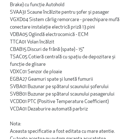
Brake) cu funcţie Autohold
SVAA31 Scaune încălzite pentru șofer și pasager
VGXD04 Sistem cârlig remorcare - preechipare mufă
conectare instalație electrică priză 13 pini
VDBA05 Oglindă electrocomică - ECM
TTCA01 Volan încălzit
CBAB15 Discuri de frână (spate) - 15"
TSAC05 Cotieră centrală cu spațiu de depozitare și
funcție de glisare
VDXC01 Senzor de ploaie
EGBA27 Geamuri spate și lunetă fumurii
SVBA01 Buzunar pe spătarul scaunului șoferului
SVBB01 Buzunar pe spătarul scaunului pasagerului
VCDD01 PTC (Positive Temperature Coefficient)
VCDA01 Dezaburire automată parbriz
Nota:
Aceasta specificatie a fost editata cu mare atentie.
Cu toate acestea nu putem garanta acuratetea