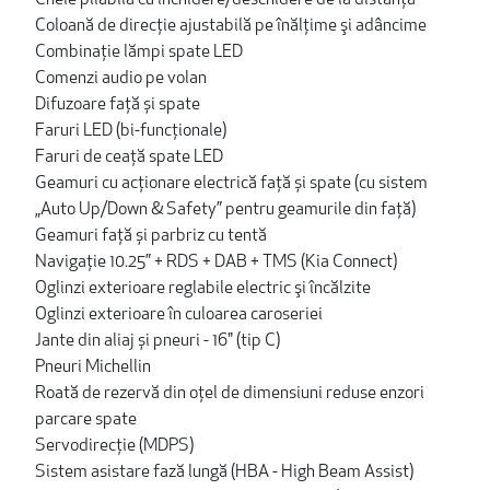
Coloană de direcţie ajustabilă pe înălţime şi adâncime
Combinaţie lămpi spate LED
Comenzi audio pe volan
Difuzoare față și spate
Faruri LED (bi-funcţionale)
Faruri de ceaţă spate LED
Geamuri cu acționare electrică față și spate (cu sistem
„Auto Up/Down & Safety” pentru geamurile din faţă)
Geamuri față și parbriz cu tentă
Navigație 10.25” + RDS + DAB + TMS (Kia Connect)
Oglinzi exterioare reglabile electric şi încălzite
Oglinzi exterioare în culoarea caroseriei
Jante din aliaj și pneuri - 16" (tip C)
Pneuri Michellin
Roată de rezervă din oţel de dimensiuni reduse enzori
parcare spate
Servodirecție (MDPS)
Sistem asistare fază lungă (HBA - High Beam Assist)