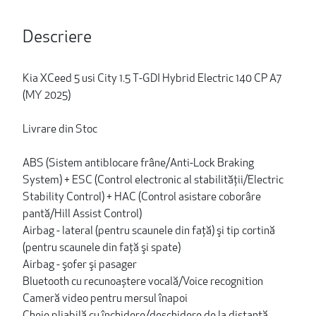
Descriere
Kia XCeed 5 usi City 1.5 T-GDI Hybrid Electric 140 CP A7
(MY 2025)
Livrare din Stoc
ABS (Sistem antiblocare frâne/Anti-Lock Braking
System) + ESC (Control electronic al stabilităţii/Electric
Stability Control) + HAC (Control asistare coborâre
pantă/Hill Assist Control)
Airbag - lateral (pentru scaunele din faţă) şi tip cortină
(pentru scaunele din faţă şi spate)
Airbag - şofer şi pasager
Bluetooth cu recunoaștere vocală/Voice recognition
Cameră video pentru mersul înapoi
Cheie pliabilă cu închidere/deschidere de la distanță