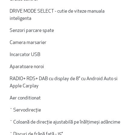
DRIVE MODE SELECT - cutie de viteze manuala
inteligenta
Senzori parcare spate
Camera marsarier
Incarcator USB
Aparatoare noroi
RADIO+ RDS+ DAB cu display de 8" cu Android Auto si
Apple Carplay
Aer conditionat
¨ Servodirecție
¨ Coloană de direcție ajustabilă pe înălțimeși adâncime
¨ Discuri de frână faţă - 15’’