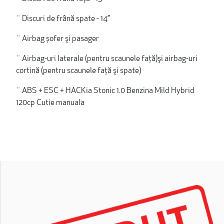
¨ Discuri de frână spate - 14’’
¨ Airbag șofer şi pasager
¨ Airbag-uri laterale (pentru scaunele faţă)şi airbag-uri
cortină (pentru scaunele faţă şi spate)
¨ ABS + ESC + HACKia Stonic 1.0 Benzina Mild Hybrid
120cp Cutie manuala