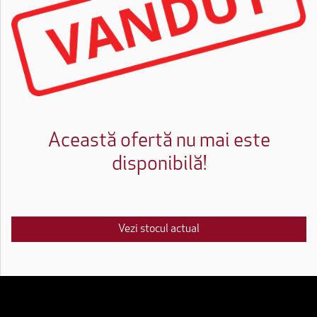
Această ofertă nu mai este
disponibilă!
Vezi stocul actual