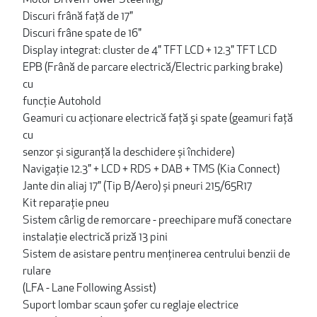
Discuri frână faţă de 17"
Discuri frâne spate de 16"
Display integrat: cluster de 4" TFT LCD + 12.3" TFT LCD
EPB (Frână de parcare electrică/Electric parking brake)
cu
funcţie Autohold
Geamuri cu acționare electrică faţă şi spate (geamuri față
cu
senzor și siguranță la deschidere și închidere)
Navigație 12.3" + LCD + RDS + DAB + TMS (Kia Connect)
Jante din aliaj 17" (Tip B/Aero) și pneuri 215/65R17
Kit reparaţie pneu
Sistem cârlig de remorcare - preechipare mufă conectare
instalație electrică priză 13 pini
Sistem de asistare pentru menţinerea centrului benzii de
rulare
(LFA - Lane Following Assist)
Suport lombar scaun şofer cu reglaje electrice