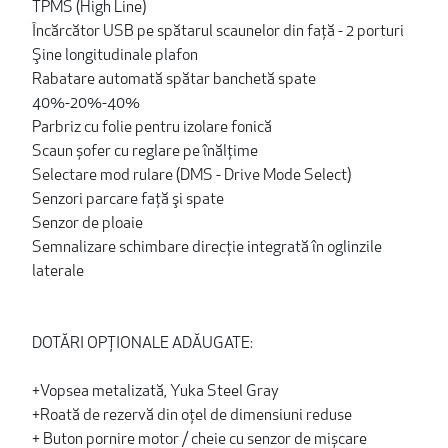
TPMS (High Line)
Încărcător USB pe spătarul scaunelor din față - 2 porturi
Şine longitudinale plafon
Rabatare automată spătar banchetă spate
40%-20%-40%
Parbriz cu folie pentru izolare fonică
Scaun șofer cu reglare pe înălţime
Selectare mod rulare (DMS - Drive Mode Select)
Senzori parcare faţă şi spate
Senzor de ploaie
Semnalizare schimbare direcție integrată în oglinzile
laterale
DOTĂRI OPȚIONALE ADĂUGATE:
+Vopsea metalizată, Yuka Steel Gray
+Roată de rezervă din oţel de dimensiuni reduse
+ Buton pornire motor / cheie cu senzor de mișcare