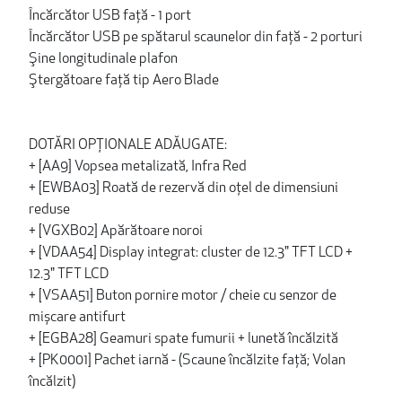
Încărcător USB faţă - 1 port
Încărcător USB pe spătarul scaunelor din faţă - 2 porturi
Şine longitudinale plafon
Ştergătoare faţă tip Aero Blade
DOTĂRI OPȚIONALE ADĂUGATE:
+ [AA9] Vopsea metalizată, Infra Red
+ [EWBA03] Roată de rezervă din oţel de dimensiuni
reduse
+ [VGXB02] Apărătoare noroi
+ [VDAA54] Display integrat: cluster de 12.3" TFT LCD +
12.3" TFT LCD
+ [VSAA51] Buton pornire motor / cheie cu senzor de
mișcare antifurt
+ [EGBA28] Geamuri spate fumurii + lunetă încălzită
+ [PK0001] Pachet iarnă - (Scaune încălzite faţă; Volan
încălzit)