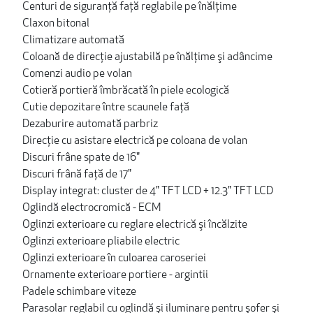
Centuri de siguranţă faţă reglabile pe înălţime
Claxon bitonal
Climatizare automată
Coloană de direcţie ajustabilă pe înălţime şi adâncime
Comenzi audio pe volan
Cotieră portieră îmbrăcată în piele ecologică
Cutie depozitare între scaunele faţă
Dezaburire automată parbriz
Direcţie cu asistare electrică pe coloana de volan
Discuri frâne spate de 16"
Discuri frână faţă de 17"
Display integrat: cluster de 4" TFT LCD + 12.3" TFT LCD
Oglindă electrocromică - ECM
Oglinzi exterioare cu reglare electrică şi încălzite
Oglinzi exterioare pliabile electric
Oglinzi exterioare în culoarea caroseriei
Ornamente exterioare portiere - argintii
Padele schimbare viteze
Parasolar reglabil cu oglindă şi iluminare pentru şofer şi