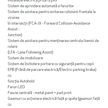
instalație electrică priză 13 pini
Sistem de aprindere automată a farurilor
Sistem de asistare pentru evitarea coliziunii frontale la
virarea
în intersecții (FCA-JX - Forward Collision-Avoidance
Assist -
Junction)
Sistem de asistare pentru menţinerea centrului benzii de
rulare
(LFA - Lane Following Assist)
Sistem de imobilizare
Sistem de închidere portiere cu siguranţă pentru copii
EPB (Frână de parcare electrică/Electric parking brake)
cu
funcţie Autohold
Faruri LED
Fascie centrală - metal paint + pad print
Geamuri cu acționare electrică faţă şi spate (geamuri față
cu