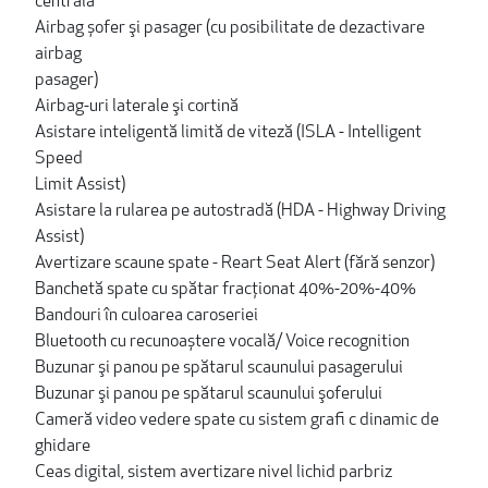
centrală
Airbag șofer şi pasager (cu posibilitate de dezactivare
airbag
pasager)
Airbag-uri laterale şi cortină
Asistare inteligentă limită de viteză (ISLA - Intelligent
Speed
Limit Assist)
Asistare la rularea pe autostradă (HDA - Highway Driving
Assist)
Avertizare scaune spate - Reart Seat Alert (fără senzor)
Banchetă spate cu spătar fracţionat 40%-20%-40%
Bandouri în culoarea caroseriei
Bluetooth cu recunoaștere vocală/ Voice recognition
Buzunar şi panou pe spătarul scaunului pasagerului
Buzunar şi panou pe spătarul scaunului şoferului
Cameră video vedere spate cu sistem grafi c dinamic de
ghidare
Ceas digital, sistem avertizare nivel lichid parbriz