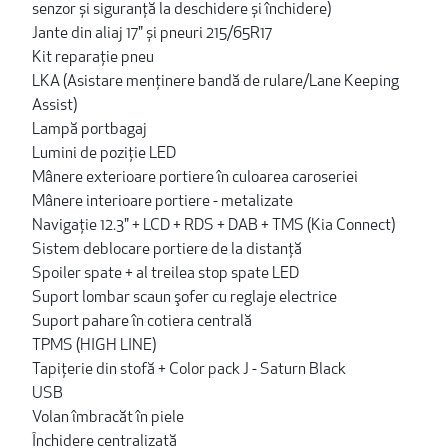
senzor și siguranță la deschidere și închidere)
Jante din aliaj 17" și pneuri 215/65R17
Kit reparaţie pneu
LKA (Asistare menţinere bandă de rulare/Lane Keeping
Assist)
Lampă portbagaj
Lumini de poziţie LED
Mânere exterioare portiere în culoarea caroseriei
Mânere interioare portiere - metalizate
Navigație 12.3" + LCD + RDS + DAB + TMS (Kia Connect)
Sistem deblocare portiere de la distanţă
Spoiler spate + al treilea stop spate LED
Suport lombar scaun şofer cu reglaje electrice
Suport pahare în cotiera centrală
TPMS (HIGH LINE)
Tapiţerie din stofă + Color pack J - Saturn Black
USB
Volan îmbracăt în piele
Închidere centralizată