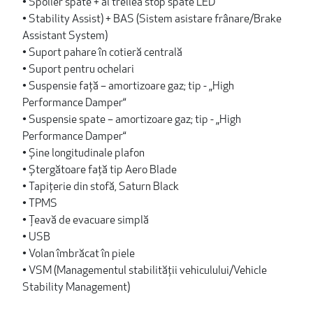
• Spoiler spate + al treilea stop spate LED
• Stability Assist) + BAS (Sistem asistare frânare/Brake
Assistant System)
• Suport pahare în cotieră centrală
• Suport pentru ochelari
• Suspensie față – amortizoare gaz; tip - „High
Performance Damper“
• Suspensie spate – amortizoare gaz; tip - „High
Performance Damper“
• Șine longitudinale plafon
• Ștergătoare față tip Aero Blade
• Tapițerie din stofă, Saturn Black
• TPMS
• Țeavă de evacuare simplă
• USB
• Volan îmbrăcat în piele
• VSM (Managementul stabilității vehiculului/Vehicle
Stability Management)