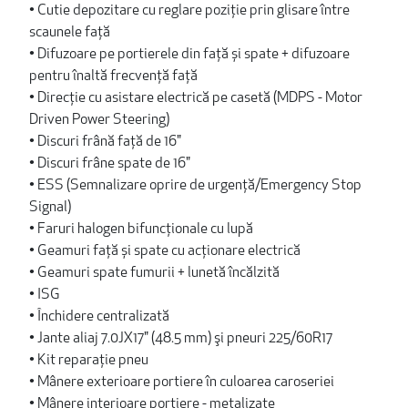
• Cutie depozitare cu reglare poziție prin glisare între
scaunele față
• Difuzoare pe portierele din față și spate + difuzoare
pentru înaltă frecvență față
• Direcție cu asistare electrică pe casetă (MDPS - Motor
Driven Power Steering)
• Discuri frână față de 16"
• Discuri frâne spate de 16"
• ESS (Semnalizare oprire de urgență/Emergency Stop
Signal)
• Faruri halogen bifuncționale cu lupă
• Geamuri față și spate cu acționare electrică
• Geamuri spate fumurii + lunetă încălzită
• ISG
• Închidere centralizată
• Jante aliaj 7.0JX17" (48.5 mm) şi pneuri 225/60R17
• Kit reparație pneu
• Mânere exterioare portiere în culoarea caroseriei
• Mânere interioare portiere - metalizate