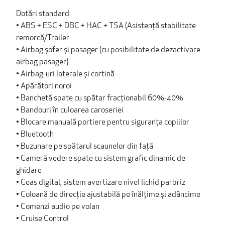
Dotări standard:
• ABS + ESC + DBC + HAC + TSA (Asistență stabilitate
remorcă/Trailer
• Airbag șofer și pasager (cu posibilitate de dezactivare
airbag pasager)
• Airbag-uri laterale și cortină
• Apărători noroi
• Banchetă spate cu spătar fracționabil 60%-40%
• Bandouri în culoarea caroseriei
• Blocare manuală portiere pentru siguranța copiilor
• Bluetooth
• Buzunare pe spătarul scaunelor din față
• Cameră vedere spate cu sistem grafic dinamic de
ghidare
• Ceas digital, sistem avertizare nivel lichid parbriz
• Coloană de direcţie ajustabilă pe înălţime şi adâncime
• Comenzi audio pe volan
• Cruise Control