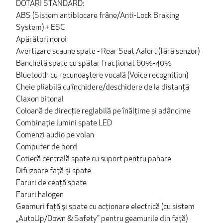
DOTĂRI STANDARD:
ABS (Sistem antiblocare frâne/Anti-Lock Braking
System) + ESC
Apărători noroi
Avertizare scaune spate - Rear Seat Aalert (fără senzor)
Banchetă spate cu spătar fracţionat 60%-40%
Bluetooth cu recunoaştere vocală (Voice recognition)
Cheie pliabilă cu închidere/deschidere de la distanţă
Claxon bitonal
Coloană de direcție reglabilă pe înălțime și adâncime
Combinație lumini spate LED
Comenzi audio pe volan
Computer de bord
Cotieră centrală spate cu suport pentru pahare
Difuzoare faţă şi spate
Faruri de ceață spate
Faruri halogen
Geamuri faţă şi spate cu acţionare electrică (cu sistem
„AutoUp/Down & Safety" pentru geamurile din faţă)