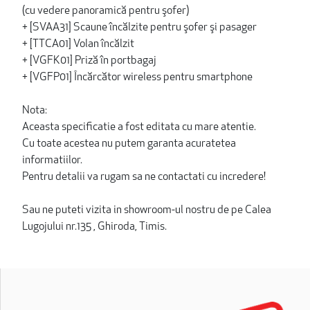
(cu vedere panoramică pentru şofer)
+ [SVAA31] Scaune încălzite pentru şofer şi pasager
+ [TTCA01] Volan încălzit
+ [VGFK01] Priză în portbagaj
+ [VGFP01] Încărcător wireless pentru smartphone
Nota:
Aceasta specificatie a fost editata cu mare atentie.
Cu toate acestea nu putem garanta acuratetea
informatiilor.
Pentru detalii va rugam sa ne contactati cu incredere!
Sau ne puteti vizita in showroom-ul nostru de pe Calea
Lugojului nr.135 , Ghiroda, Timis.