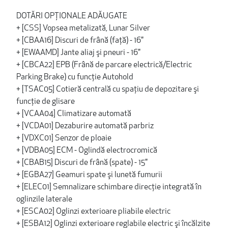
DOTĂRI OPȚIONALE ADĂUGATE
+ [CSS] Vopsea metalizată, Lunar Silver
+ [CBAA16] Discuri de frână (faţă) - 16"
+ [EWAAMD] Jante aliaj şi pneuri - 16"
+ [CBCA22] EPB (Frână de parcare electrică/Electric
Parking Brake) cu funcţie Autohold
+ [TSAC05] Cotieră centrală cu spaţiu de depozitare şi
funcţie de glisare
+ [VCAA04] Climatizare automată
+ [VCDA01] Dezaburire automată parbriz
+ [VDXC01] Senzor de ploaie
+ [VDBA05] ECM - Oglindă electrocromică
+ [CBAB15] Discuri de frână (spate) - 15"
+ [EGBA27] Geamuri spate şi lunetă fumurii
+ [ELEC01] Semnalizare schimbare direcție integrată în
oglinzile laterale
+ [ESCA02] Oglinzi exterioare pliabile electric
+ [ESBA12] Oglinzi exterioare reglabile electric şi încălzite