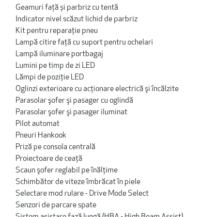
Geamuri față și parbriz cu tentă
Indicator nivel scăzut lichid de parbriz
Kit pentru reparație pneu
Lampă citire faţă cu suport pentru ochelari
Lampă iluminare portbagaj
Lumini pe timp de zi LED
Lămpi de poziție LED
Oglinzi exterioare cu acționare electrică şi încălzite
Parasolar şofer şi pasager cu oglindă
Parasolar şofer şi pasager iluminat
Pilot automat
Pneuri Hankook
Priză pe consola centrală
Proiectoare de ceață
Scaun şofer reglabil pe înălţime
Schimbător de viteze îmbrăcat în piele
Selectare mod rulare - Drive Mode Select
Senzori de parcare spate
Sistem asistare fază lungă (HBA - High Beam Assist)