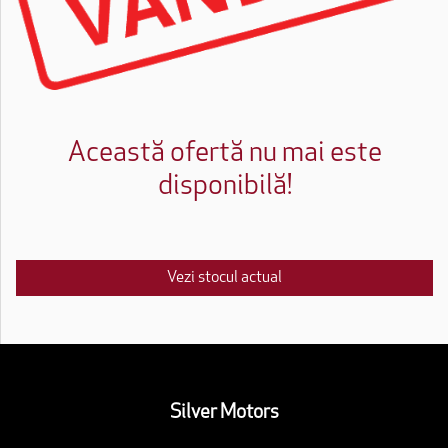
Această ofertă nu mai este
disponibilă!
Vezi stocul actual
Silver Motors