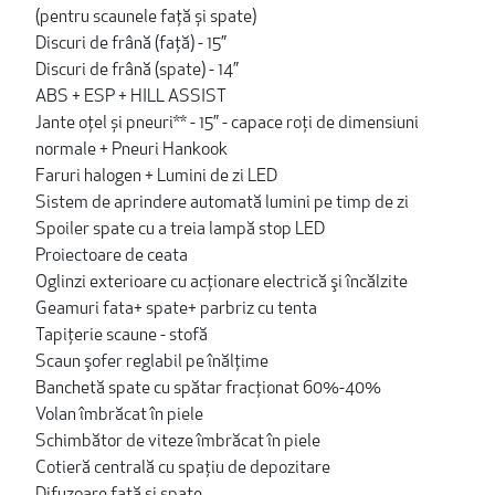
(pentru scaunele față și spate)
Discuri de frână (față) - 15”
Discuri de frână (spate) - 14”
ABS + ESP + HILL ASSIST
Jante oțel și pneuri** - 15” - capace roți de dimensiuni
normale + Pneuri Hankook
Faruri halogen + Lumini de zi LED
Sistem de aprindere automată lumini pe timp de zi
Spoiler spate cu a treia lampă stop LED
Proiectoare de ceata
Oglinzi exterioare cu acționare electrică şi încălzite
Geamuri fata+ spate+ parbriz cu tenta
Tapițerie scaune - stofă
Scaun şofer reglabil pe înălţime
Banchetă spate cu spătar fracţionat 60%-40%
Volan îmbrăcat în piele
Schimbător de viteze îmbrăcat în piele
Cotieră centrală cu spaţiu de depozitare
Difuzoare faţă şi spate