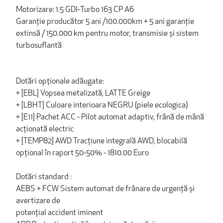
Motorizare: 1.5 GDI-Turbo 163 CP A6
Garanție producător 5 ani /100.000km + 5 ani garanție
extinsă / 150.000 km pentru motor, transmisie și sistem
turbosuflantă
Dotări opționale adăugate:
+ [EBL] Vopsea metalizată, LATTE Greige
+ [LBHT] Culoare interioara NEGRU (piele ecologica)
+ [E11] Pachet ACC - Pilot automat adaptiv, frână de mână
acționată electric
+ [TEMP82] AWD Tracţiune integrală AWD, blocabilă
opțional în raport 50-50% - 1810.00 Euro
Dotări standard :
AEBS + FCW Sistem automat de frânare de urgență și
avertizare de
potențial accident iminent