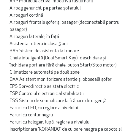
ARP Protecţie activă împotriva răsturnării
Airbag genunchi, pe partea șoferului
Airbaguri cortină
Airbaguri frontale şofer și pasager (deconectabil pentru
pasager)
Airbaguri laterale, în faţă
Asistenta rutiera inclusa 5 ani
BAS Sistem de asistenta la franare
Cheie inteligentă (Dual Smart Key)- deschidere și
închidere portiere fără cheie, buton Start/Stop motor)
Climatizare automată pe două zone
DAA Asistent monitorizare atenție și oboseală șofer
EPS Servodirectie asistata electric
ESP Controlul electronic al stabilitatii
ESS Sistem de semnalizare la frânare de urgenţă
Faruri cu LED, cu reglare a nivelului
Faruri cu contur negru
Faruri cu halogen, lupă, reglare a nivelului
Inscriptionare 'KORANDO' de culoare neagra pe capota si