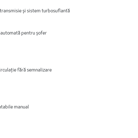
transmisie și sistem turbosuflantă
e automată pentru șofer
irculație fără semnalizare
batabile manual