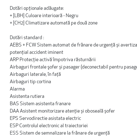
Dotări opționale adăugate:
+ [LBH] Culoare interioară - Negru
+ [CH2] Climatizare automată pe două zone
Dotări standard :
AEBS + FCW Sistem automat de frânare de urgență și avertiza
potențial accident iminent
ARP Protecţie activă împotriva răsturnării
Airbaguri frontale şofer și pasager (deconectabil pentru pasag
Airbaguri laterale, în faţă
Airbaguri tip cortina
Alarma
Asistenta rutiera
BAS Sistem asistenta franare
DAA Asistent monitorizare atenție și oboseală șofer
EPS Servodirectie asistata electric
ESP Controlul electronic al traiectoriei
ESS Sistem de semnalizare la frânare de urgenţă