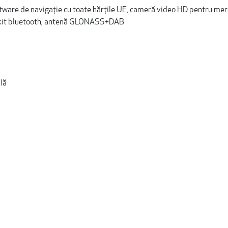
tware de navigație cu toate hărțile UE, cameră video HD pentru mer
ar-kit bluetooth, antenă GLONASS+DAB
lă