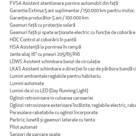
FVSA Asistent atentionare pornire automobil din față
Garantie Extinsa 5 ani suplimentar / 150.000 km pentru motor, 
Garanție producător 5 ani / 100.000 km
Geamuri faţă cu protecție solară
Geamuri față și spate acționate electric cu funcție de coborâr
HDC Control al coborârii în pantă
HSA Asistență la pornirea în rampă
Jante aliaj 16" cu pneuri 205/65 R16
LDWS Asistent schimbare benzi de circulație
LKAS Asistent schimbare a direcției în caz de părăsire bandă c
Lumini ambientale reglabile pentru habitaclu
Lumini automate
Lumini de zi cu LED (Day Running Light)
Oglinzi retroviroare in culoarea caroseriei
Oglinzi retrovizoare exterioare încălzite, reglabile electric, ra
Parasolare rabatabile cu oglinzi încorporate
Parbriz, lunetă și geamuri laterale cu tenta
Pilot automat
Senzori de parcare spate