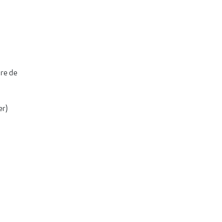
re de
er)