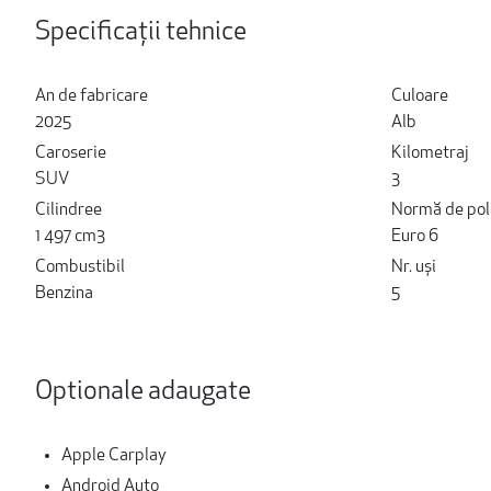
Specificații tehnice
An de fabricare
Culoare
2025
Alb
Caroserie
Kilometraj
SUV
3
Cilindree
Normă de pol
1 497 cm3
Euro 6
Combustibil
Nr. uși
Benzina
5
Optionale adaugate
Apple Carplay
Android Auto