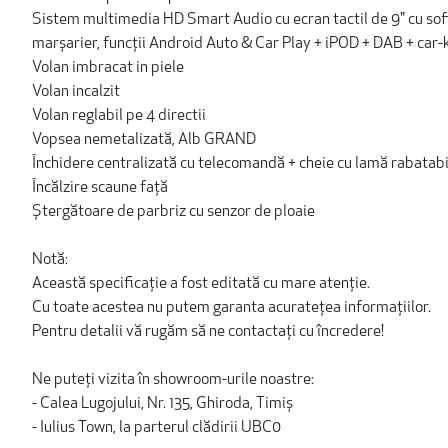
Sistem multimedia HD Smart Audio cu ecran tactil de 9" cu sof
marșarier, funcții Android Auto & Car Play + iPOD + DAB + c
Volan imbracat in piele
Volan incalzit
Volan reglabil pe 4 directii
Vopsea nemetalizată, Alb GRAND
Închidere centralizată cu telecomandă + cheie cu lamă rabatabi
Încălzire scaune faţă
Ștergătoare de parbriz cu senzor de ploaie
Notă:
Această specificație a fost editată cu mare atenție.
Cu toate acestea nu putem garanta acuratețea informațiilor.
Pentru detalii vă rugăm să ne contactați cu încredere!
Ne puteți vizita în showroom-urile noastre:
- Calea Lugojului, Nr. 135, Ghiroda, Timiș
- Iulius Town, la parterul clădirii UBC0