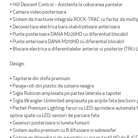
• Hill Descent Control – Asistenta la coborarea pantelor
• Camera video posterioara
• Sistem de tractiune integrala ROCK-TRAC cu factor de multip
• Deconectare electrica bara stabilizatoare anterioara
• Punte posterioara DANA M220HD cu diferential blocabil
• Punte anterioara DANA M210HD cu diferential blocabil
• Blocare electrica a diferentialelor anterior si posterior (TRU
Design:
• Tapiterie din stofa premium
• Pasaje roti din plastic de culoare neagra
• Sigla Rubicon amplasata pe partea laterala a capotei
• Sigla Wrangler Unlimited amplasata pe aripile fata (exclusiv
• Pachet Premium Lighting: faruri cu LED; aprindere automata far
optice spate cu LED; senzori de parcare fata
• Geamuri posterioare si luneta fumurii
• Sistem audio premium cu 8 difuzoare si subwoofer
• Sistem multimedia si de navigatie cu ecran tactil HD de 8.4”