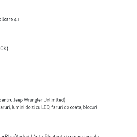
licare 4:1
-LOK)
 pentru Jeep Wrangler Unlimited)
uri; lumini de zi cu LED; faruri de ceata; blocuri
 CarPlay/Android Auto, Bluetooth i comenzi vocale