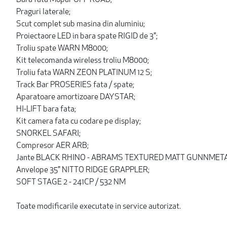
Praguri laterale;
Scut complet sub masina din aluminiu;
Proiectaore LED in bara spate RIGID de 3";
Troliu spate WARN M8000;
Kit telecomanda wireless troliu M8000;
Troliu fata WARN ZEON PLATINUM 12 S;
Track Bar PROSERIES fata / spate;
Aparatoare amortizoare DAYSTAR;
HI-LIFT bara fata;
Kit camera fata cu codare pe display;
SNORKEL SAFARI;
Compresor AER ARB;
Jante BLACK RHINO - ABRAMS TEXTURED MATT GUNNMET
Anvelope 35" NITTO RIDGE GRAPPLER;
SOFT STAGE 2 - 241CP / 532 NM
Toate modificarile executate in service autorizat.