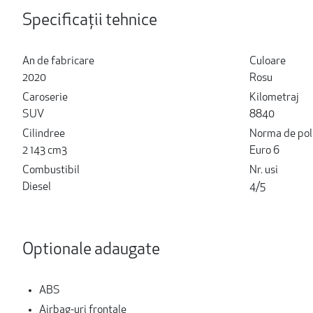
Specificații tehnice
An de fabricare
Culoare
2020
Rosu
Caroserie
Kilometraj
SUV
8840
Cilindree
Norma de pol
2 143 cm3
Euro 6
Combustibil
Nr. usi
Diesel
4/5
Optionale adaugate
ABS
Airbag-uri frontale