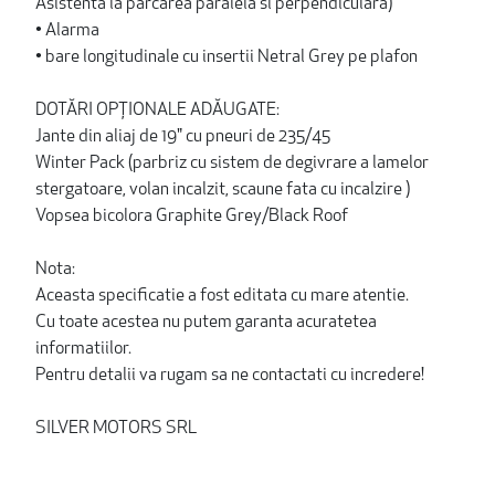
Asistenta la parcarea paralela si perpendiculara)
• Alarma
• bare longitudinale cu insertii Netral Grey pe plafon
DOTĂRI OPȚIONALE ADĂUGATE:
Jante din aliaj de 19" cu pneuri de 235/45
Winter Pack (parbriz cu sistem de degivrare a lamelor
stergatoare, volan incalzit, scaune fata cu incalzire )
Vopsea bicolora Graphite Grey/Black Roof
Nota:
Aceasta specificatie a fost editata cu mare atentie.
Cu toate acestea nu putem garanta acuratetea
informatiilor.
Pentru detalii va rugam sa ne contactati cu incredere!
SILVER MOTORS SRL