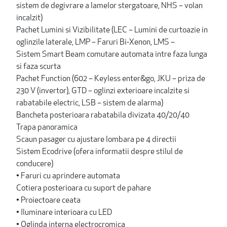
sistem de degivrare a lamelor stergatoare, NHS – volan
incalzit)
Pachet Lumini si Vizibilitate (LEC – Lumini de curtoazie in
oglinzile laterale, LMP – Faruri Bi-Xenon, LMS –
Sistem Smart Beam comutare automata intre faza lunga
si faza scurta
Pachet Function (602 – Keyless enter&go, JKU – priza de
230 V (invertor), GTD – oglinzi exterioare incalzite si
rabatabile electric, LSB – sistem de alarma)
Bancheta posterioara rabatabila divizata 40/20/40
Trapa panoramica
Scaun pasager cu ajustare lombara pe 4 directii
Sistem Ecodrive (ofera informatii despre stilul de
conducere)
• Faruri cu aprindere automata
Cotiera posterioara cu suport de pahare
• Proiectoare ceata
• Iluminare interioara cu LED
• Oglinda interna electrocromica