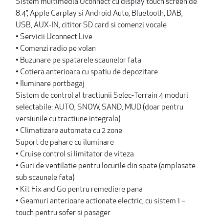
Sistem multimedia Uconnect cu display touch screen de
8.4’’, Apple Carplay si Android Auto, Bluetooth, DAB,
USB, AUX-IN, cititor SD card si comenzi vocale
• Servicii Uconnect Live
• Comenzi radio pe volan
• Buzunare pe spatarele scaunelor fata
• Cotiera anterioara cu spatiu de depozitare
• Iluminare portbagaj
Sistem de control al tractiunii Selec-Terrain 4 moduri
selectabile: AUTO, SNOW, SAND, MUD (doar pentru
versiunile cu tractiune integrala)
• Climatizare automata cu 2 zone
Suport de pahare cu iluminare
• Cruise control si limitator de viteza
• Guri de ventilatie pentru locurile din spate (amplasate
sub scaunele fata)
• Kit Fix and Go pentru remediere pana
• Geamuri anterioare actionate electric, cu sistem 1 –
touch pentru sofer si pasager