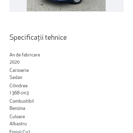
Specificații tehnice
An de fabricare
2020
Caroserie
Sedan
Cilindree
1 368 cm3
Combustibil
Benzina
Culoare
Albastru
Emisii Co2