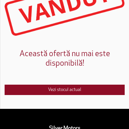
Această ofertă nu mai este
disponibilă!
Vezi stocul actual
Silver Motors