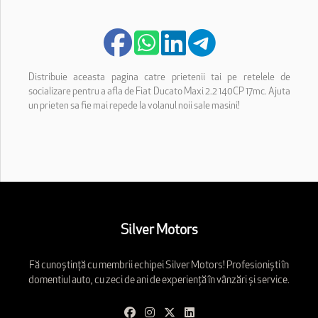
Distribuie aceasta pagina catre prietenii tai pe retelele de
socializare pentru a afla de Fiat Ducato Maxi 2.2 140CP 17mc. Ajuta
un prieten sa fie mai repede la volanul noii sale masini!
Silver Motors
Fă cunoștință cu membrii echipei Silver Motors! Profesioniști în
domentiul auto, cu zeci de ani de experiență în vânzări și service.