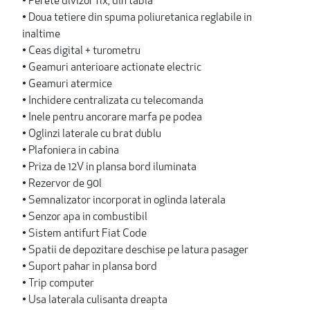
• Perete divizor fix, din tabla
• Doua tetiere din spuma poliuretanica reglabile in
inaltime
• Ceas digital + turometru
• Geamuri anterioare actionate electric
• Geamuri atermice
• Inchidere centralizata cu telecomanda
• Inele pentru ancorare marfa pe podea
• Oglinzi laterale cu brat dublu
• Plafoniera in cabina
• Priza de 12V in plansa bord iluminata
• Rezervor de 90l
• Semnalizator incorporat in oglinda laterala
• Senzor apa in combustibil
• Sistem antifurt Fiat Code
• Spatii de depozitare deschise pe latura pasager
• Suport pahar in plansa bord
• Trip computer
• Usa laterala culisanta dreapta