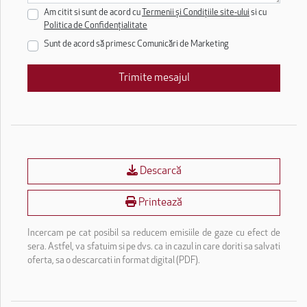
Am citit si sunt de acord cu
Termenii și Condițiile site-ului
si cu
Politica de Confidențialitate
Sunt de acord să primesc Comunicări de Marketing
Trimite mesajul
Descarcă
Printează
Incercam pe cat posibil sa reducem emisiile de gaze cu efect de
sera. Astfel, va sfatuim si pe dvs. ca in cazul in care doriti sa salvati
oferta, sa o descarcati in format digital (PDF).