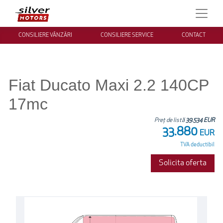
CONSILIERE VÂNZĂRI
CONSILIERE SERVICE
CONTACT
Fiat Ducato Maxi 2.2 140CP
17mc
Preț de listă
39.534 EUR
33.880
EUR
TVA deductibil
Solicita oferta