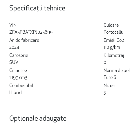
Specificații tehnice
VIN
Culoare
ZFA5FBATXPJ025699
Portocaliu
An de fabricare
Emisii Co2
2024
110 g/km
Caroserie
Kilometraj
SUV
0
Cilindree
Norma de pol
1 199 cm3
Euro 6
Combustibil
Nr. usi
Hibrid
5
Optionale adaugate