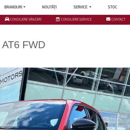
BRANDURI
NOUTĂȚI
SERVICE
STOC
CONSILIERE VÂNZĂRI
CONSILIERE SERVICE
CONTACT
P AT6 FWD