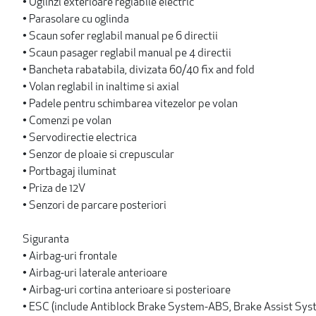
• Oglinzi exterioare reglabile electric
• Parasolare cu oglinda
• Scaun sofer reglabil manual pe 6 directii
• Scaun pasager reglabil manual pe 4 directii
• Bancheta rabatabila, divizata 60/40 fix and fold
• Volan reglabil in inaltime si axial
• Padele pentru schimbarea vitezelor pe volan
• Comenzi pe volan
• Servodirectie electrica
• Senzor de ploaie si crepuscular
• Portbagaj iluminat
• Priza de 12V
• Senzori de parcare posteriori
Siguranta
• Airbag-uri frontale
• Airbag-uri laterale anterioare
• Airbag-uri cortina anterioare si posterioare
• ESC (include Antiblock Brake System-ABS, Brake Assist Sy