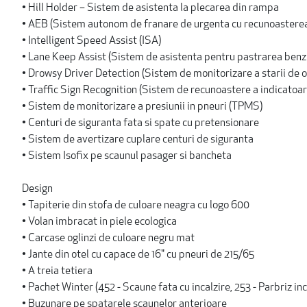
• Hill Holder – Sistem de asistenta la plecarea din rampa
• AEB (Sistem autonom de franare de urgenta cu recunoasterea pi
• Intelligent Speed Assist (ISA)
• Lane Keep Assist (Sistem de asistenta pentru pastrarea benzii
• Drowsy Driver Detection (Sistem de monitorizare a starii de 
• Traffic Sign Recognition (Sistem de recunoastere a indicatoar
• Sistem de monitorizare a presiunii in pneuri (TPMS)
• Centuri de siguranta fata si spate cu pretensionare
• Sistem de avertizare cuplare centuri de siguranta
• Sistem Isofix pe scaunul pasager si bancheta
Design
• Tapiterie din stofa de culoare neagra cu logo 600
• Volan imbracat in piele ecologica
• Carcase oglinzi de culoare negru mat
• Jante din otel cu capace de 16" cu pneuri de 215/65
• A treia tetiera
• Pachet Winter (452 - Scaune fata cu incalzire, 253 - Parbriz inc
• Buzunare pe spatarele scaunelor anterioare