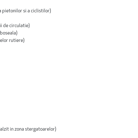
etonilor si a ciclistilor)
 de circulatie)
oboseala)
elor rutiere)
alzit in zona stergatoarelor)