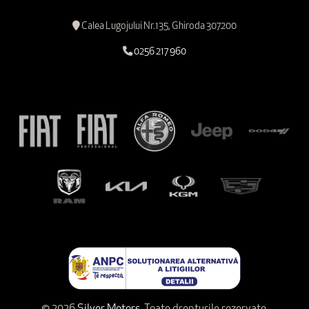
Calea Lugojului Nr.135, Ghiroda 307200
0256 217 960
© 2026
Silver Motors.
Toate drepturile rezervate.