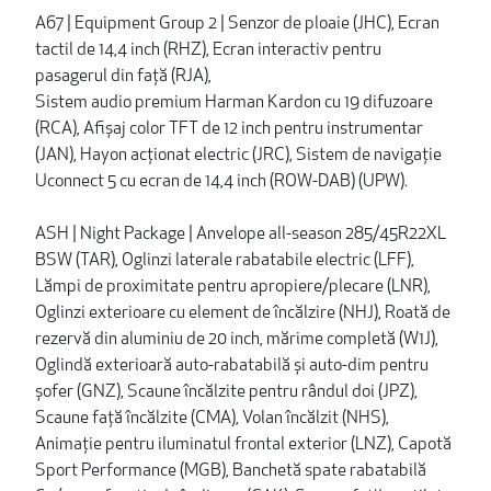
A67 | Equipment Group 2 | Senzor de ploaie (JHC), Ecran
tactil de 14,4 inch (RHZ), Ecran interactiv pentru
pasagerul din față (RJA),
Sistem audio premium Harman Kardon cu 19 difuzoare
(RCA), Afișaj color TFT de 12 inch pentru instrumentar
(JAN), Hayon acționat electric (JRC), Sistem de navigație
Uconnect 5 cu ecran de 14,4 inch (ROW-DAB) (UPW).
ASH | Night Package | Anvelope all-season 285/45R22XL
BSW (TAR), Oglinzi laterale rabatabile electric (LFF),
Lămpi de proximitate pentru apropiere/plecare (LNR),
Oglinzi exterioare cu element de încălzire (NHJ), Roată de
rezervă din aluminiu de 20 inch, mărime completă (W1J),
Oglindă exterioară auto-rabatabilă și auto-dim pentru
șofer (GNZ), Scaune încălzite pentru rândul doi (JPZ),
Scaune față încălzite (CMA), Volan încălzit (NHS),
Animație pentru iluminatul frontal exterior (LNZ), Capotă
Sport Performance (MGB), Banchetă spate rabatabilă