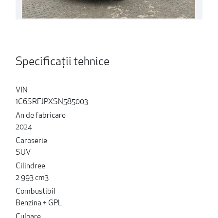
Specificații tehnice
VIN
1C6SRFJPXSN585003
An de fabricare
2024
Caroserie
SUV
Cilindree
2 993 cm3
Combustibil
Benzina + GPL
Culoare