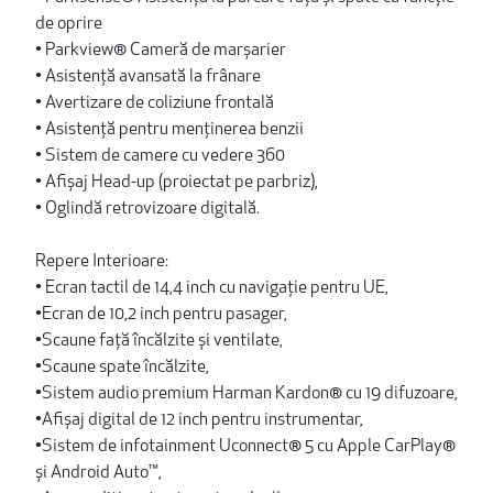
de oprire
• Parkview® Cameră de marșarier
• Asistență avansată la frânare
• Avertizare de coliziune frontală
• Asistență pentru menținerea benzii
• Sistem de camere cu vedere 360
• Afișaj Head-up (proiectat pe parbriz),
• Oglindă retrovizoare digitală.
Repere Interioare:
• Ecran tactil de 14,4 inch cu navigație pentru UE,
•Ecran de 10,2 inch pentru pasager,
•Scaune față încălzite și ventilate,
•Scaune spate încălzite,
•Sistem audio premium Harman Kardon® cu 19 difuzoare,
•Afișaj digital de 12 inch pentru instrumentar,
•Sistem de infotainment Uconnect® 5 cu Apple CarPlay®
și Android Auto™,