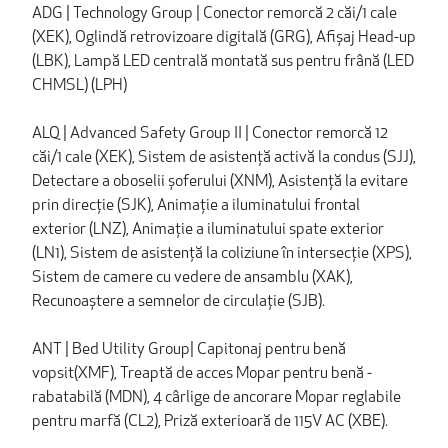
ADG | Technology Group | Conector remorcă 2 căi/1 cale
(XEK), Oglindă retrovizoare digitală (GRG), Afișaj Head-up
(LBK), Lampă LED centrală montată sus pentru frână (LED
CHMSL) (LPH)
ALQ | Advanced Safety Group II | Conector remorcă 12
căi/1 cale (XEK), Sistem de asistență activă la condus (SJJ),
Detectare a oboselii șoferului (XNM), Asistență la evitare
prin direcție (SJK), Animație a iluminatului frontal
exterior (LNZ), Animație a iluminatului spate exterior
(LN1), Sistem de asistență la coliziune în intersecție (XPS),
Sistem de camere cu vedere de ansamblu (XAK),
Recunoaștere a semnelor de circulație (SJB).
ANT | Bed Utility Group| Capitonaj pentru benă
vopsit(XMF), Treaptă de acces Mopar pentru benă -
rabatabilă (MDN), 4 cârlige de ancorare Mopar reglabile
pentru marfă (CL2), Priză exterioară de 115V AC (XBE).