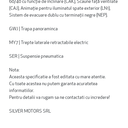
60/40 cu funcție de înclinare (CAK), Scaune față ventilate
(CAJ), Animație pentru iluminatul spate exterior (LN1),
Sistem de evacuare dublu cu terminații negre (NEP).
GWJ | Trapa panoraminca
MY7 | Trepte laterale retractabile electric
SER | Suspensie pneumatica
Nota:
Aceasta specificatie a fost editata cu mare atentie.
Cu toate acestea nu putem garanta acuratetea
informatiilor.
Pentru detalii va rugam sa ne contactati cu incredere!
SILVER MOTORS SRL