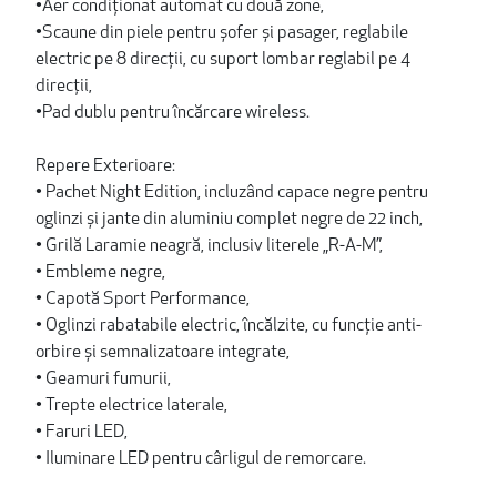
•Aer condiționat automat cu două zone,
•Scaune din piele pentru șofer și pasager, reglabile
electric pe 8 direcții, cu suport lombar reglabil pe 4
direcții,
•Pad dublu pentru încărcare wireless.
Repere Exterioare:
• Pachet Night Edition, incluzând capace negre pentru
oglinzi și jante din aluminiu complet negre de 22 inch,
• Grilă Laramie neagră, inclusiv literele „R-A-M”,
• Embleme negre,
• Capotă Sport Performance,
• Oglinzi rabatabile electric, încălzite, cu funcție anti-
orbire și semnalizatoare integrate,
• Geamuri fumurii,
• Trepte electrice laterale,
• Faruri LED,
• Iluminare LED pentru cârligul de remorcare.