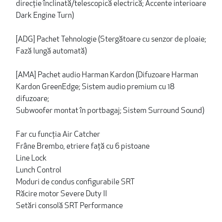
direcție înclinată/telescopică electrică; Accente interioare
Dark Engine Turn)
[ADG] Pachet Tehnologie (Stergătoare cu senzor de ploaie;
Fază lungă automată)
[AMA] Pachet audio Harman Kardon (Difuzoare Harman
Kardon GreenEdge; Sistem audio premium cu 18
difuzoare;
Subwoofer montat în portbagaj; Sistem Surround Sound)
Far cu funcția Air Catcher
Frâne Brembo, etriere față cu 6 pistoane
Line Lock
Lunch Control
Moduri de condus configurabile SRT
Răcire motor Severe Duty II
Setări consolă SRT Performance