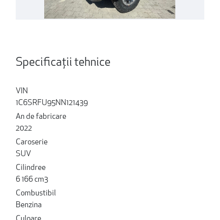
Specificații tehnice
VIN
1C6SRFU95NN121439
An de fabricare
2022
Caroserie
SUV
Cilindree
6 166 cm3
Combustibil
Benzina
Culoare