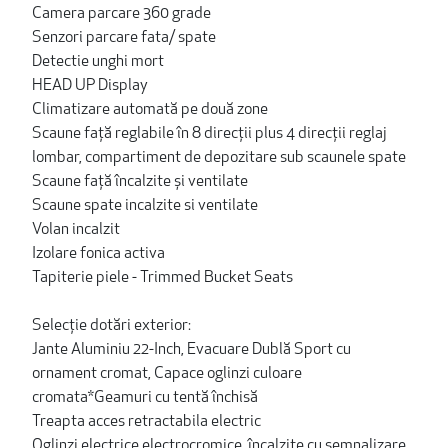
Camera parcare 360 grade
Senzori parcare fata/ spate
Detectie unghi mort
HEAD UP Display
Climatizare automată pe două zone
Scaune față reglabile în 8 direcții plus 4 direcții reglaj
lombar, compartiment de depozitare sub scaunele spate
Scaune față încalzite și ventilate
Scaune spate incalzite si ventilate
Volan incalzit
Izolare fonica activa
Tapiterie piele - Trimmed Bucket Seats
Selecție dotări exterior:
Jante Aluminiu 22-Inch, Evacuare Dublă Sport cu
ornament cromat, Capace oglinzi culoare
cromata*Geamuri cu tentă închisă
Treapta acces retractabila electric
Oglinzi electrice electrocromice, încalzite cu semnalizare