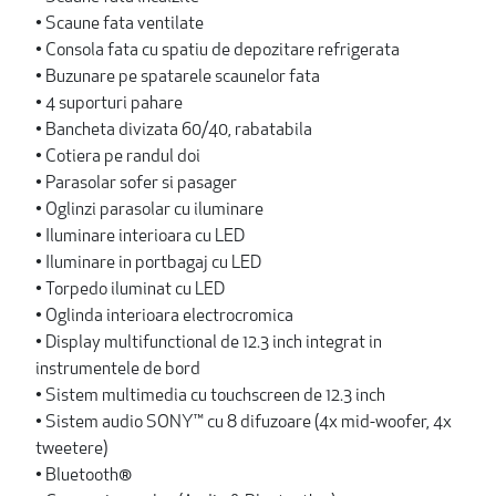
• Scaune fata ventilate
• Consola fata cu spatiu de depozitare refrigerata
• Buzunare pe spatarele scaunelor fata
• 4 suporturi pahare
• Bancheta divizata 60/40, rabatabila
• Cotiera pe randul doi
• Parasolar sofer si pasager
• Oglinzi parasolar cu iluminare
• Iluminare interioara cu LED
• Iluminare in portbagaj cu LED
• Torpedo iluminat cu LED
• Oglinda interioara electrocromica
• Display multifunctional de 12.3 inch integrat in
instrumentele de bord
• Sistem multimedia cu touchscreen de 12.3 inch
• Sistem audio SONY™ cu 8 difuzoare (4x mid-woofer, 4x
tweetere)
• Bluetooth®