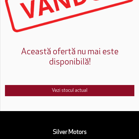
Această ofertă nu mai este
disponibilă!
Vezi stocul actual
Silver Motors