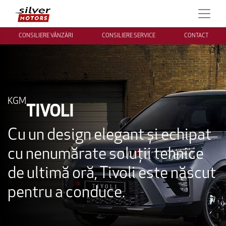
CONSILIERE VÂNZĂRI
CONSILIERE SERVICE
CONTACT
KGM
TIVOLI
Cu un design elegant și echipat
cu nenumărate soluții tehnice
de ultimă oră, Tivoli este născut
pentru a conduce.