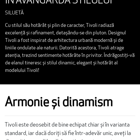
ÎN AVANGARDA STILULUI
SILUETĂ
Cu stilul său hotărât și plin de caracter, Tivoli radiază
excelență și rafinament, detașându-se din pluton. Designul
Tivoli a fost inspirat de arhitectura urbană modernă și de
liniile ondulate ale naturii. Datorită acestora, Tivoli atrage
atenția, trezind sentimente hotărâte în privitor. Îndrăgostiți-vă
de elanul tineresc și stilul dinamic, elegant și hotărât al
modelului Tivoli!
Armonie și dinamism
Tivoli este deosebit de bine echipat chiar și în varianta
standard, iar dacă doriți să fie într-adevăr unic, aveți la