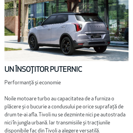
UN ÎNSOȚITOR PUTERNIC
Performanță și economie
Noile motoare turbo au capacitatea de a furniza o
plăcere și o bucurie a condusului pe orice suprafață de
drum te-ai afla. Tivoli nu se dezminte nici pe autostrada
nici în jungla urbană. Iar transmisiile și tracțiunile
disponibile fac din Tivoli a alegere versatilă.