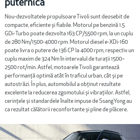
puternică
Nou-dezvoltatele propulsoare Tivoli sunt deosebit de
compacte, eficiente și fiabile. Motorul pe benzină 1.5
GDi-Turbo poate dezvolta 163 CP/5500 rpm, la un cuplu
de 280 Nm/1500-4000 rpm. Motorul diesel e-XDi-160
poate livra o putere de 136 CP la 4000 rpm, respectiv un
cuplu maxim de 324 Nm în intervalul de turații 1500–
2500 rot/min. Astfel, motoarele Tivoli garantează
performanță optimă atât în traficul urban, cât și pe
autostrăzi. În plus, automobilul a obținut rezultate
excelente la reducerea zgomotului și vibrațiilor. Astfel,
cerințele și standardele înalte impuse de SsangYong au
ca rezultat călătorii reconfortante și pline de plăcere.