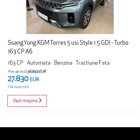
SsangYong KGM Torres 5 usi Style 1.5 GDI - Turbo
163 CP A6
163 CP
Automata
Benzina
Tractiune Fata
Preț de listă
36.843 EUR
27.830
EUR
TVA deductibil
Vezi mașina