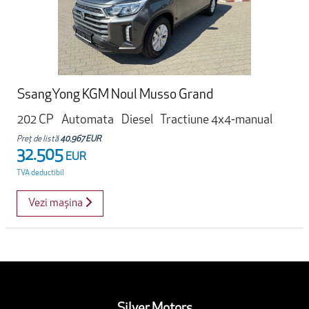
SsangYong KGM Noul Musso Grand
202 CP
Automata
Diesel
Tractiune 4x4-manual
Preț de listă
40.967 EUR
32.505
EUR
TVA deductibil
Vezi mașina