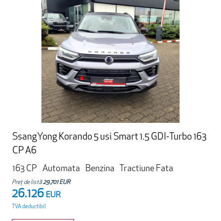
SsangYong Korando 5 usi Smart 1.5 GDI-Turbo 163
CP A6
163 CP
Automata
Benzina
Tractiune Fata
Preț de listă
29.701 EUR
26.126
EUR
TVA deductibil