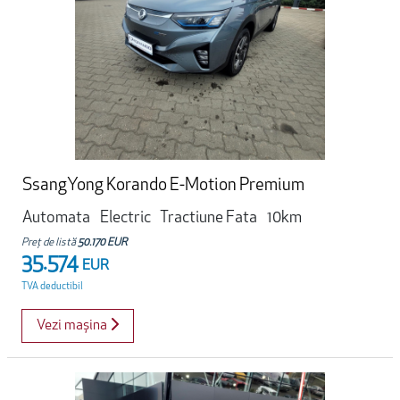
SsangYong Korando E-Motion Premium
Automata
Electric
Tractiune Fata
10km
Preț de listă
50.170 EUR
35.574
EUR
TVA deductibil
Vezi mașina