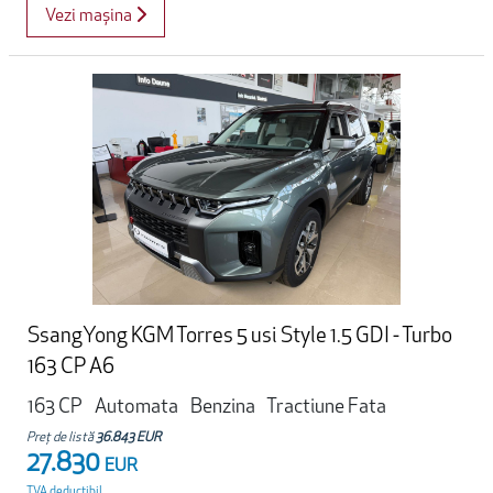
Vezi mașina
SsangYong KGM Torres 5 usi Style 1.5 GDI - Turbo
163 CP A6
163 CP
Automata
Benzina
Tractiune Fata
Preț de listă
36.843 EUR
27.830
EUR
TVA deductibil