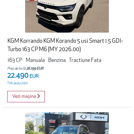
KGM Korrando KGM Korando 5 usi Smart 1.5 GDI-
Turbo 163 CP M6 (MY 2026.00)
163 CP
Manuala
Benzina
Tractiune Fata
Preț de listă
26.199 EUR
22.490
EUR
TVA deductibil
Vezi mașina