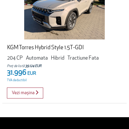
KGM Torres Hybrid Style 1.5T-GDI
204 CP
Automata
Hibrid
Tractiune Fata
Preț de listă
39.124 EUR
31.996
EUR
TVA deductibil
Vezi mașina