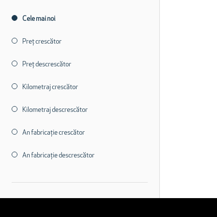
Cele mai noi
Preț crescător
Preț descrescător
Kilometraj crescător
Kilometraj descrescător
An fabricație crescător
An fabricație descrescător