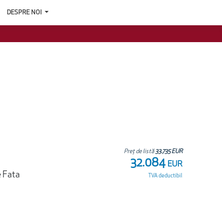
DESPRE NOI
Preț de listă
33.735 EUR
32.084
EUR
e Fata
TVA deductibil