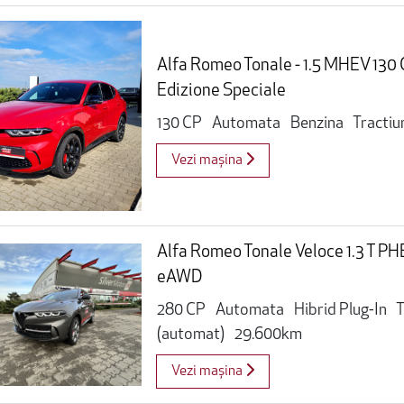
Alfa Romeo Tonale - 1.5 MHEV 130
Edizione Speciale
130 CP
Automata
Benzina
Tractiu
Vezi mașina
Alfa Romeo Tonale Veloce 1.3 T P
eAWD
280 CP
Automata
Hibrid Plug-In
T
(automat)
29.600km
Vezi mașina