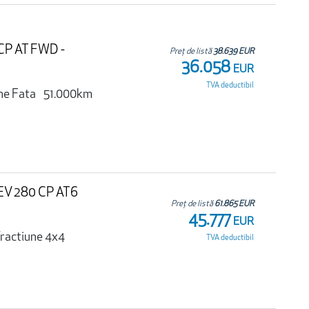
 CP AT FWD -
Preț de listă
38.639 EUR
36.058
EUR
TVA deductibil
ne Fata
51.000km
HEV 280 CP AT6
Preț de listă
61.865 EUR
45.777
EUR
ractiune 4x4
TVA deductibil