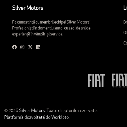
Silver Motors
L
Fă cunoștință cu membrii echipei Silver Motors!
Br
Profesioniști în domentiul auto, cu zeci de ani de
Of
experiență în vânzări și service.
C
© 2026
Silver Motors.
Toate drepturile rezervate.
Platformă dezvoltată de Workleto.