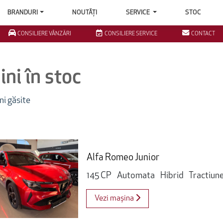
BRANDURI
NOUTĂȚI
SERVICE
STOC
CONSILIERE VÂNZĂRI
CONSILIERE SERVICE
CONTACT
ni în stoc
i găsite
Alfa Romeo Junior
145 CP
Automata
Hibrid
Tractiun
Vezi mașina