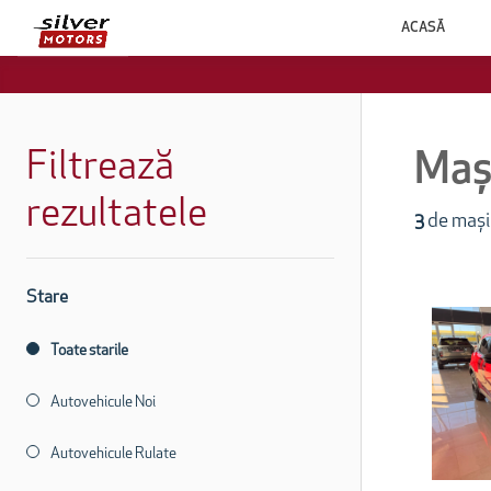
ACASĂ
Filtrează
Mași
rezultatele
3
de mașin
Stare
Toate starile
Autovehicule Noi
Autovehicule Rulate