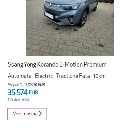
SsangYong Korando E-Motion Premium
Automata
Electric
Tractiune Fata
10km
Preț de listă
50.170 EUR
35.574
EUR
TVA deductibil
Vezi mașina