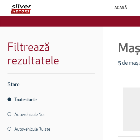
ACASĂ
Filtrează
Mași
rezultatele
5
de mașin
Stare
Toate starile
Autovehicule Noi
Autovehicule Rulate