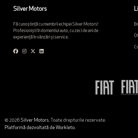
Silver Motors
L
Fă cunoștință cu membrii echipei Silver Motors!
Br
Profesioniști în domentiul auto, cu zeci de ani de
Of
experiență în vânzări și service.
C
© 2026
Silver Motors.
Toate drepturile rezervate.
Platformă dezvoltată de Workleto.