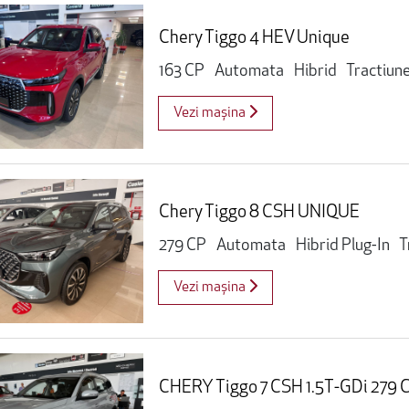
Chery Tiggo 4 HEV Unique
163 CP
Automata
Hibrid
Tractiun
Vezi mașina
Chery Tiggo 8 CSH UNIQUE
279 CP
Automata
Hibrid Plug-In
T
Vezi mașina
CHERY Tiggo 7 CSH 1.5T-GDi 279 