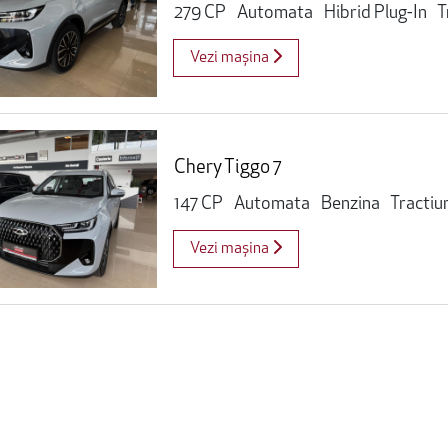
279 CP
Automata
Hibrid Plug-In
T
Vezi mașina
Chery Tiggo 7
147 CP
Automata
Benzina
Tractiu
Vezi mașina