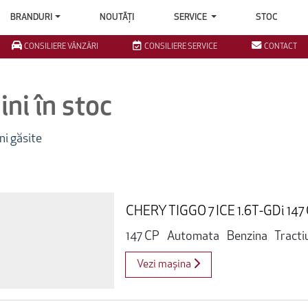
BRANDURI
NOUTĂȚI
SERVICE
STOC
CONSILIERE VÂNZĂRI
CONSILIERE SERVICE
CONTACT
ni în stoc
i găsite
CHERY TIGGO 7 ICE 1.6T-GDi 147 
147 CP
Automata
Benzina
Tracti
Vezi mașina