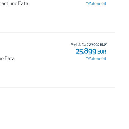
ractiune Fata
TVA deductibil
Preț de listă
29.990 EUR
25.899
EUR
ne Fata
TVA deductibil