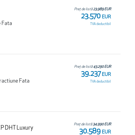
Preț de listă
23.989 EUR
23.570
EUR
e Fata
TVA deductibil
Preț de listă
43.290 EUR
39.237
EUR
ractiune Fata
TVA deductibil
Preț de listă
34.990 EUR
CP DHT Luxury
30.589
EUR