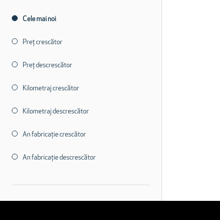
Cele mai noi
Preț crescător
Preț descrescător
Kilometraj crescător
Kilometraj descrescător
An fabricație crescător
An fabricație descrescător