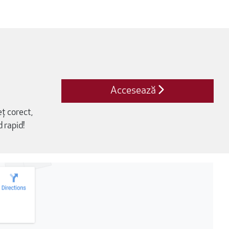
Accesează
eț corect,
d rapid!