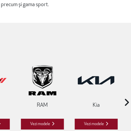
, precum și gama sport.
RAM
Kia
Vezi modele
Vezi modele