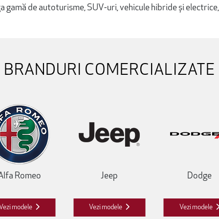
 gamă de autoturisme, SUV-uri, vehicule hibride și electrice
BRANDURI COMERCIALIZATE
Alfa Romeo
Jeep
Dodge
Vezi modele
Vezi modele
Vezi modele